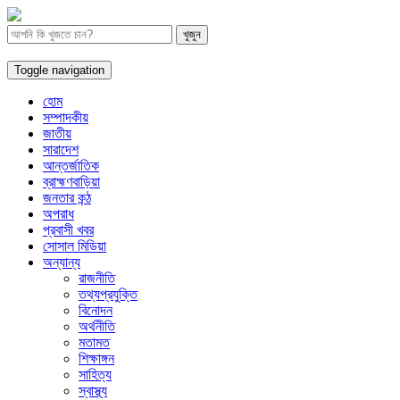
Toggle navigation
হোম
সম্পাদকীয়
জাতীয়
সারাদেশ
আন্তর্জাতিক
ব্রাহ্মণবাড়িয়া
জনতার কন্ঠ
অপরাধ
প্রবাসী খবর
সোসাল মিডিয়া
অন্যান্য
রাজনীতি
তথ্যপ্রযুক্তি
বিনোদন
অর্থনীতি
মতামত
শিক্ষাঙ্গন
সাহিত্য
স্বাস্থ্য