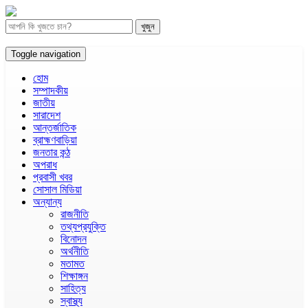
Toggle navigation
হোম
সম্পাদকীয়
জাতীয়
সারাদেশ
আন্তর্জাতিক
ব্রাহ্মণবাড়িয়া
জনতার কন্ঠ
অপরাধ
প্রবাসী খবর
সোসাল মিডিয়া
অন্যান্য
রাজনীতি
তথ্যপ্রযুক্তি
বিনোদন
অর্থনীতি
মতামত
শিক্ষাঙ্গন
সাহিত্য
স্বাস্থ্য