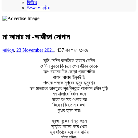
ভিডিও
উপ-সম্পাদকীয়
মা আমার মা -আজীজা সোপান
সাহিত্য
,
23 November 2021
,
437 বার পড়া হয়েছে,
তুমি সেদিন বলেছিলে হারাবে যেদিন
সেদিন বুঝবে কি চলে গেল জীবন থেকে
অল্প বয়সের ঢিল ছোড়া প্রজাপতির
পাখায় পাখায় উড়াউড়ি
পলকে পলকে নুপুরের ঝুমুর ঝুমুরশব্দ
হৃদ মাজারের তানপুরার সুর৷বিস্তৃত আকাশে রঙ্গীন ঘুড়ি
মন মাজারে বিরাজ করে
হরেক রঙয়ের খেলার ঘর
কিসের কি তোমার কথা
বুঝার হলো দায়৷
স্বচ্ছ বুকের শান্ত জলে
সূর্য্যের আলো করে খেলা
ডুব সাঁতারে বয়ে যায় ঘড়ির
ঘন্টার কাঁটা৷