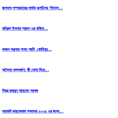
জলদাস সম্প্রদায়ের সার্থক রূপচিত্র ‘তিতাস…
মনিরুল ইসলাম শ্রাবণ এর কবিতা…
ফাগুন সন্ধ্যায় অথচ আমি -কোহিনূর…
অদ্বৈত মল্লবর্মণ: কী দোলা দিয়ে…
প্রিয় হুমায়ূন আহমেদ প্রসঙ্গ
মহাকবি কায়কোবাদ সম্মাননা-২০২৫ এর জন্য…