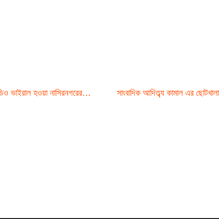
িডিও ভাইরাল হওয়া নাসিরনগরের…
সাংবাদিক আদিত্ব্য কামাল এর ছোটখা