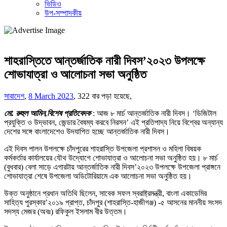
ভিডিও
উপ-সম্পাদকীয়
শাহরাস্তিতে আন্তর্জাতিক নারী দিবস’২০২৩ উপলক্ষে
শোভাযাত্রা ও আলোচনা সভা অনুষ্ঠিত
সারাদেশ
,
8 March 2023
,
322 বার পড়া হয়েছে,
মো. রুহুল আমিন,বিশেষ প্রতিবেদক
: আজ ৮ মার্চ আন্তর্জাতিক নারী দিবস। ‘ডিজিটাল
প্রযুক্তি ও উদ্ভাবন, জেন্ডার বৈষম্য করবে নিরসন’ এই প্রতিপাদ্য নিয়ে বিশ্বের অন্যান্য
দেশের সঙ্গে বাংলাদেশেও উদযাপিত হচ্ছে আন্তর্জাতিক নারী দিবস।
এই দিবস পালন উপলক্ষে চাঁদপুরের শাহরাস্তি উপজেলা প্রশাসন ও মহিলা বিষয়ক
কর্মকর্তার কার্যালয়ের যৌথ উদ্যোগে শোভাযাত্রা ও আলোচনা সভা অনুষ্ঠিত হয়। ৮ মার্চ
(বুধবার) বেলা সাড়ে এগারটায় আন্তর্জাতিক নারী দিবস’২০২৩ উপলক্ষে উপজেলা প্রাঙ্গনে
শোভাযাত্রা শেষে উপজেলা অডিটোরিয়ামে এক আলোচনা সভা অনুষ্ঠিত হয়।
উক্ত অনুষ্ঠানে প্রধান অতিথি ছিলেন, সাবেক সফল স্বরাষ্ট্রমন্ত্রী, বাংলা একাডেমির
সাহিত্য পুরস্কার’২০১৯ প্রাপ্ত, চাঁদপুর (শাহরাস্তি-হাজীগঞ্জ) -৫ আসনের মাননীয় সংসদ
সদস্য মেজর (অবঃ) রফিকুল ইসলাম বীর উত্তম।