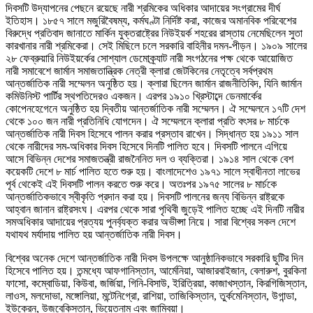
দিবসটি উদ্‌যাপনের পেছনে রয়েছে নারী শ্রমিকের অধিকার আদায়ের সংগ্রামের দীর্ঘ
ইতিহাস। ১৮৫৭ সালে মজুরিবৈষম্য, কর্মঘণ্টা নির্দিষ্ট করা, কাজের অমানবিক পরিবেশের
বিরুদ্ধে প্রতিবাদ জানাতে মার্কিন যুক্তরাষ্ট্রের নিউইয়র্ক শহরের রাস্তায় নেমেছিলেন সুতা
কারখানার নারী শ্রমিকেরা। সেই মিছিলে চলে সরকারি বাহিনীর দমন-পীড়ন। ১৯০৯ সালের
২৮ ফেব্রুয়ারি নিউইয়র্কের সোশ্যাল ডেমোক্র্যাট নারী সংগঠনের পক্ষ থেকে আয়োজিত
নারী সমাবেশে জার্মান সমাজতান্ত্রিক নেত্রী ক্লারা জেটকিনের নেতৃত্বে সর্বপ্রথম
আন্তর্জাতিক নারী সম্মেলন অনুষ্ঠিত হয়। ক্লারা ছিলেন জার্মান রাজনীতিবিদ, যিনি জার্মান
কমিউনিস্ট পার্টির স্থপতিদেরও একজন। এরপর ১৯১০ খ্রিস্টাব্দে ডেনমার্কের
কোপেনহেগেনে অনুষ্ঠিত হয় দ্বিতীয় আন্তর্জাতিক নারী সম্মেলন। ঐ সম্মেলনে ১৭টি দেশ
থেকে ১০০ জন নারী প্রতিনিধি যোগদেন। ঐ সম্মেলনে ক্লারা প্রতি বৎসর ৮ মার্চকে
আন্তর্জাতিক নারী দিবস হিসেবে পালন করার প্রস্তাব রাখেন। সিদ্ধান্ত হয় ১৯১১ সাল
থেকে নারীদের সম-অধিকার দিবস হিসেবে দিনটি পালিত হবে। দিবসটি পালনে এগিয়ে
আসে বিভিন্ন দেশের সমাজতন্ত্রী রাজনৈনিত দল ও ব্যক্তিরা। ১৯১৪ সাল থেকে বেশ
কয়েকটি দেশে ৮ মার্চ পালিত হতে শুরু হয়। বাংলাদেশেও ১৯৭১ সালে স্বাধীনতা লাভের
পূর্ব থেকেই এই দিবসটি পালন করতে শুরু করে। অতঃপর ১৯৭৫ সালের ৮ মার্চকে
আন্তর্জাতিকভাবে স্বীকৃতি প্রদান করা হয়। দিবসটি পালনের জন্য বিভিন্ন রাষ্ট্রকে
আহ্বান জানান রাষ্ট্রসংঘ। এরপর থেকে সারা পৃথিবী জুড়েই পালিত হচ্ছে এই দিনটি নারীর
সমঅধিকার আদায়ের প্রত্যয় পুনর্ব্যক্ত করার অভীপ্সা নিয়ে। সারা বিশ্বের সকল দেশে
যথাযথ মর্যাদায় পালিত হয় আন্তর্জাতিক নারী দিবস।
বিশ্বের অনেক দেশে আন্তর্জাতিক নারী দিবস উপলক্ষে আনুষ্ঠানিকভাবে সরকারি ছুটির দিন
হিসেবে পালিত হয়। তন্মধ্যে আফগানিস্তান, আর্মেনিয়া, আজারবাইজান, বেলারুশ, বুরকিনা
ফাসো, কম্বোডিয়া, কিউবা, জর্জিয়া, গিনি-বিসাউ, ইরিত্রিয়া, কাজাখস্তান, কিরগিজিস্তান,
লাওস, মলদোভা, মঙ্গোলিয়া, মন্টেনিগ্রো, রাশিয়া, তাজিকিস্তান, তুর্কমেনিস্তান, উগান্ডা,
ইউক্রেন, উজবেকিস্তান, ভিয়েতনাম এবং জাম্বিয়া।