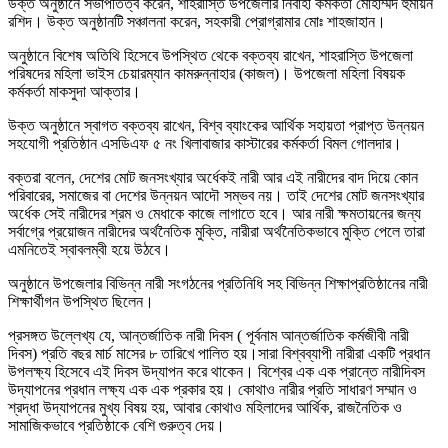
উক্ত অনুষ্ঠানে সভাপতিত্ব করেন, শাহরাস্তি উপজেলার নির্বাহী কর্মকর্তা মোহাম্মদ হুমায়ন
রশিদ। উক্ত অনুষ্ঠানটি সঞ্চালনা করেন, সহকারী প্রোগ্রামার মোঃ শাহজাহান।
অনুষ্ঠানে বিশেষ অতিথি হিসেবে উপস্থিত থেকে বক্তব্য রাখেন, শাহরাস্তি উপজেলা
পরিষদের মহিলা ভাইস চেয়ারম্যান কামরুন্নাহার (কাজল)। উপজেলা মহিলা বিষয়ক
কর্মকর্তা মাকসুদা আক্তার।
উক্ত অনুষ্ঠানে স্বাগত বক্তব্য রাখেন, বিশ্ব ব্যাংকের আর্থিক সহায়তা প্রাপ্ত উন্নয়ন
সহযোগী প্রতিষ্ঠান এসডিএফ ৫ নং খিলাবাজার কাস্টারের কর্মকর্তা বিমল গোলদার।
বক্তরা বলেন, দেশের মোট জনসংখ্যার অর্ধেকই নারী আর এই নারীদের বাদ দিয়ে কোন
পরিবারের, সমাজের বা দেশের উন্নয়ন আদৌ সম্ভব নয়। তাই দেশের মোট জনসংখ্যার
অর্ধেক সেই নারীদের শ্রম ও মেধাকে কাজে লাগাতে হবে। আর নারী ক্ষমতায়নের জন্য
সর্বাগ্রে প্রয়োজন নারীদের অর্থনৈতিক মুক্তি, নারীরা অর্থনৈতিকভাবে মুক্তি পেলে তারা
এমনিতেই স্বাবলম্বী হয়ে উঠবে।
অনুষ্ঠানে উপজেলার বিভিন্ন নারী সংগঠনের প্রতিনিধি সহ বিভিন্ন শিক্ষাপ্রতিষ্ঠানের নারী
শিক্ষার্থীগন উপস্থিত ছিলেন।
প্রসঙ্গত উল্লেখ্য যে, আন্তর্জাতিক নারী দিবস ( পূর্বনাম আন্তর্জাতিক কর্মজীবী নারী
দিবস) প্রতি বছর মার্চ মাসের ৮ তারিখে পালিত হয়।সারা বিশ্বব্যাপী নারীরা একটি প্রধান
উপলক্ষ্য হিসেবে এই দিবস উদ্‌যাপন করে থাকেন। বিশ্বের এক এক প্রান্তে নারীদিবস
উদ্‌যাপনের প্রধান লক্ষ্য এক এক প্রকার হয়। কোথাও নারীর প্রতি সাধারণ সম্মান ও
শ্রদ্ধা উদ্‌যাপনের মুখ্য বিষয় হয়, আবার কোথাও মহিলাদের আর্থিক, রাজনৈতিক ও
সামাজিকভাবে প্রতিষ্ঠাকে বেশি গুরুত্ব দেয়।