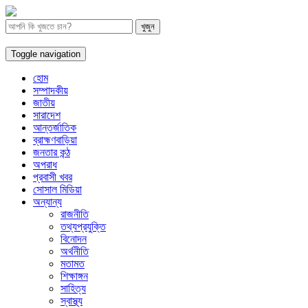
Toggle navigation
হোম
সম্পাদকীয়
জাতীয়
সারাদেশ
আন্তর্জাতিক
ব্রাহ্মণবাড়িয়া
জনতার কন্ঠ
অপরাধ
প্রবাসী খবর
সোসাল মিডিয়া
অন্যান্য
রাজনীতি
তথ্যপ্রযুক্তি
বিনোদন
অর্থনীতি
মতামত
শিক্ষাঙ্গন
সাহিত্য
স্বাস্থ্য