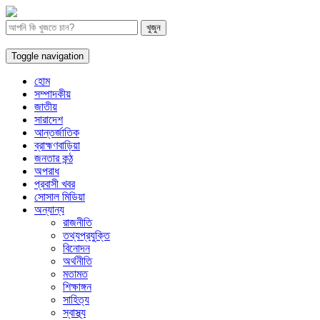
Toggle navigation
হোম
সম্পাদকীয়
জাতীয়
সারাদেশ
আন্তর্জাতিক
ব্রাহ্মণবাড়িয়া
জনতার কন্ঠ
অপরাধ
প্রবাসী খবর
সোসাল মিডিয়া
অন্যান্য
রাজনীতি
তথ্যপ্রযুক্তি
বিনোদন
অর্থনীতি
মতামত
শিক্ষাঙ্গন
সাহিত্য
স্বাস্থ্য