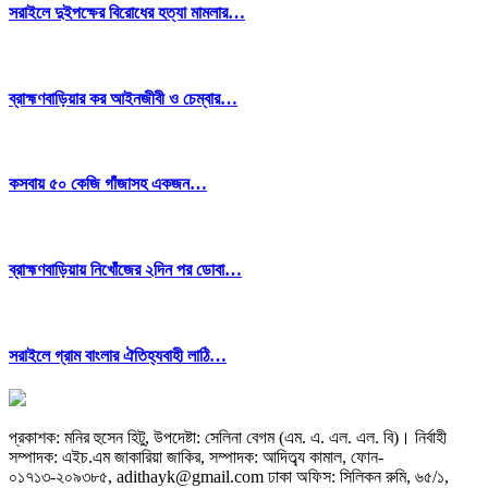
সরাইলে দুইপক্ষের বিরোধের হত্যা মামলার…
ব্রাহ্মণবাড়িয়ার কর আইনজীবী ও চেম্বার…
কসবায় ৫০ কেজি গাঁজাসহ একজন…
ব্রাহ্মণবাড়িয়ায় নিখোঁজের ২দিন পর ডোবা…
সরাইলে গ্রাম বাংলার ঐতিহ্যবাহী লাঠি…
প্রকাশক: মনির হুসেন হিটু,
উপদেষ্টা: সেলিনা বেগম (এম. এ. এল. এল. বি)
।
নির্বাহী
সম্পাদক: এইচ.এম জাকারিয়া জাকির,
সম্পাদক: আদিত্ব্য কামাল,
ফোন-
০১৭১৩-২০৯৩৮৫, adithayk@gmail.com
ঢাকা অফিস: সিলিকন রুমি, ৬৫/১,