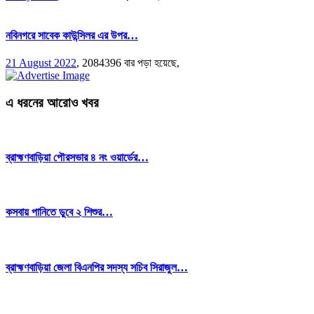
নবিনগরে সাবেক কাউন্সিলর এর উপর…
21 August 2022
,
2084396 বার পড়া হয়েছে,
এ ধরনের আরোও খবর
ব্রাহ্মণবাড়িয়া পৌরসভার ৪ নং ওয়ার্ডের…
কসবায় পানিতে ডুবে ২ শিশুর…
ব্রাহ্মণবাড়িয়া জেলা বিএনপির সদস্য সচিব সিরাজুল…