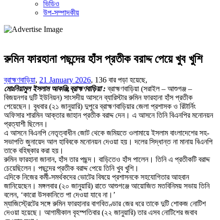
ভিডিও
উপ-সম্পাদকীয়
রুমিন ফারহানা পছন্দের হাঁস প্রতীক বরাদ্দ পেয়ে খুব খুশি
ব্রাহ্মণবাড়িয়া
,
21 January 2026
,
136 বার পড়া হয়েছে,
মোঃনিয়ামুল ইসলাম আকঞ্জি,ব্রাহ্মণবাড়িয়া :
ব্রাহ্মণবাড়িয়া (সরাইল – আশুগঞ্জ –
বিজয়নগর দুটি ইউনিয়ন) সাংসদীয় আসনে ব্যারিস্টার রুমিন ফারহানা হাঁস প্রতীক
পেয়েছেন। বুধবার (২১ জানুয়ারি) দুপুরে ব্রাহ্মণবাড়িয়ার জেলা প্রশাসক ও রিটার্নিং
অফিসার শারমিন আক্তার জাহান প্রতীক বরাদ্দ দেন। এ আসনে তিনি বিএনপির মনোনয়ন
প্রত্যাশী ছিলেন।
এ আসনে বিএনপি নেতৃত্বাধীন জোট থেকে জমিয়তে ওলামায়ে ইসলাম বাংলাদেশের সহ-
সভাপতি জুনায়েদ আল হাবিবকে মনোনয়ন দেওয়া হয়। দলের সিদ্ধান্ত না মানায় বিএনপি
তাকে বহিষ্কার করা হয়।
রুমিন ফারহানা জানান, হাঁস তার পছন্দ। বাড়িতেও হাঁস পালেন। তিনি এ প্রতীকটি বরাদ্দ
চেয়েছিলেন। পছন্দের প্রতীক বরাদ্দ পেয়ে তিনি খুব খুশি।
এদিকে নিজের কর্মী-সমর্থকদের ভোটের বিষয়ে প্রশাসনকে সহযোগিতার আহবান
জানিয়েছেন। মঙ্গলবার (২০ জানুয়ারি) রাতে আশুগঞ্জে আয়োজিত মতবিনিময় সভায় তিনি
বলেন, ‘কারো উসকানিতে পা দেওয়া যাবে না।’
ম্যাজিস্ট্রেটের সঙ্গে রুমিন ফারহানার বাগবিতণ্ডার জের ধরে তাকে দুটি শোকজ নোটিশ
দেওয়া হয়েছে। আগামীকাল বৃহস্পতিবার (২২ জানুয়ারি) তার এসব নোটিশের জবাব