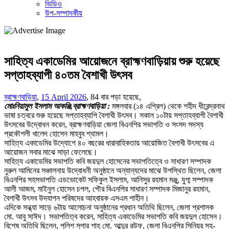
ভিডিও
উপ-সম্পাদকীয়
সাহিত্য একাডেমির আয়োজনে ব্রাহ্মণবাড়িয়ায় শুরু হয়েছে
সপ্তাহব্যাপী ৪০তম বৈশাখী উৎসব
ব্রাহ্মণবাড়িয়া
,
15 April 2026
,
84 বার পড়া হয়েছে,
মোঃনিয়ামুল ইসলাম আকঞ্জি,ব্রাহ্মণবাড়িয়া :
মঙ্গলবার (১৪ এপ্রিল) থেকে শহীদ ধীরেন্দ্রনাথ
ভাষা চত্বরে শুরু হয়েছে সপ্তাহব্যাপি বৈশাখী উৎসব। সকাল ১০টায় সপ্তাহব্যাপী বৈশাখী
উৎসবের উদ্বোধন করেন, ব্রাহ্মণবাড়িয়া জেলা বিএনপির সভাপতি ও সংসদ সদস্য
প্রকৌশলী খালেদ হোসেন মাহবুব শ্যামল।
সাহিত্য একাডেমির উদ্যোগে ৪০ বছরের ধারাবাহিকতায় আয়োজিত বৈশাখী উৎসবের এ
আয়োজন সবার মাঝে সাড়া ফেলেছে।
সাহিত্য একাডেমির সভাপতি কবি জয়দুল হোসেনের সভাপতিত্বে ও সাধারণ সম্পাদক
নুরুল আমিনের সঞ্চালনায় উদ্বোধনী অনুষ্ঠানে অন্যান্যদের মাঝে উপস্থিত ছিলেন, জেলা
বিএনপির সহসভাপতি এডভোকেট সফিকুল ইসলাম, আনিসুর রহমান মঞ্জু, যুগ্ম সম্পাদক
আলী আজম, মাইনুল হোসেন চপল, পৌর বিএনপির সাধারণ সম্পাদক মিজানুর রহমান,
বৈশাখী উৎসব উদযাপন পরিষদের আহবায়ক এসএম শাহীন।
এদিকে সন্ধ্যা সাড়ে ৬টায় আলোচনা অনুষ্ঠানের প্রধান অতিথি ছিলেন, জেলা প্রশাসক
মো. আবু সাঈদ। সভাপতিত্ব করেন, সাহিত্য একাডেমির সভাপতি কবি জয়দুল হোসেন।
বিশেষ অতিথি ছিলেন, পুলিশ সুপার শাহ্ মো. আব্দুর রউফ, জেলা বিএনপির সিনিয়র সহ-