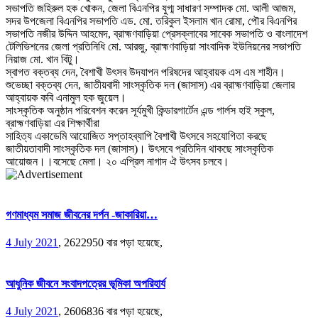
সভাপতি জহিরুল হক খোকন, জেলা বিএনপির যুগ্ম সাধারণ সম্পাদক মো. আলী আজম,
সদর উপজেলা বিএনপির সভাপতি এড. মো. তরিকুল ইসলাম খান রোমা, পৌর বিএনপির
সভাপতি নজীর উদ্দিন আহমেদ, ব্রাহ্মণবাড়িয়া প্রেসক্লাবের সাবেক সভাপতি ও বাংলাদেশ
টেলিভিশনের জেলা প্রতিনিধি মো. আরজু, ব্রাহ্মণবাড়িয়া সাংবাদিক ইউনিয়নের সভাপতি
নিয়াজ মো. খান বিটু।
স্বাগত বক্তব্য দেন, বৈশাখী উৎসব উদযাপন পরিষদের আহ্বায়ক এস এম শাহীন।
শুভেচ্ছা বক্তব্য দেন, জাতীয়বাদী সাংস্কৃতিক দল (জাসাস) এর ব্রাহ্মণবাড়িয়া জেলার
আহ্বায়ক কবি এনামুল হক জুয়েল।
সাংস্কৃতিক অনুষ্ঠান পরিবেশন করেন সূর্যমুখী কিন্ডারগার্টেন এন্ড গার্লস হাই স্কুল,
ব্রাহ্মণবাড়িয়া এর শিক্ষার্থীরা
সাহিত্য একাডেমি আয়োজিত সপ্তাহব্যাপি বৈশাখী উৎসবে সহযোগিতা করছে
জাতীয়তাবাদী সাংস্কৃতিক দল (জাসাস)। উৎসবে প্রতিদিন থাকছে সাংস্কৃতিক
আয়োজন।।বসেছে মেলা। ২০ এপ্রিল নাগাদ ঐ উৎসব চলবে।
গণমাধ্যম সমাজ জীবনের দর্পন -জাকারিয়া…
4 July 2021
,
2622950 বার পড়া হয়েছে,
আধুনিক জীবনে সংবাদপত্রের ভূমিকা অপরিহার্য
4 July 2021
,
2606836 বার পড়া হয়েছে,