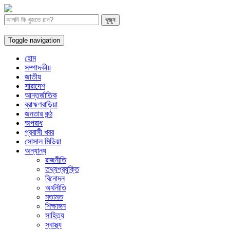
Toggle navigation
হোম
সম্পাদকীয়
জাতীয়
সারাদেশ
আন্তর্জাতিক
ব্রাহ্মণবাড়িয়া
জনতার কন্ঠ
অপরাধ
প্রবাসী খবর
সোসাল মিডিয়া
অন্যান্য
রাজনীতি
তথ্যপ্রযুক্তি
বিনোদন
অর্থনীতি
মতামত
শিক্ষাঙ্গন
সাহিত্য
স্বাস্থ্য