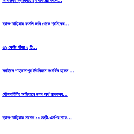
আখাউড়া স্থলবন্দরে চূর্ণ পাথরের বদলে…
ব্রাহ্মণবাড়িয়ায় ফসলি জমি থেকে শ্রমিকের…
৩২ কেজি গাঁজা ২ টি…
সরাইলে শাহজাদাপুর ইউনিয়নে সংবর্ধিত হলেন …
যৌথবাহিনীর অভিযানে নগদ অর্থ মাদকসহ…
ব্রাহ্মণবাড়িয়ায় সাবেক ১০ মন্ত্রী-এমপির নামে…