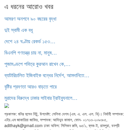
এ ধরনের আরোও খবর
আমরণ অনশনে ৯০ বছরের বৃদ্ধা
দুই স্বামী এক বধূ
দেশে ২৪ ঘণ্টায় রেকর্ড ১৫৩…
বিএনপি গণতন্ত্র চায় না, মানুষ…
পূজামণ্ডপে পবিত্র কুরআন রাখেন কে,…
ব্যাটারিচালিত ইজিবাইক বন্ধের নির্দেশ, আমদানিতে…
বৃষ্টির প্রবণতা আরও বাড়তে পারে
মুরাদের বিরুদ্ধে ঢাকার সাইবার ট্রাইব্যুনালে…
প্রকাশক: মনির হুসেন হিটু,
উপদেষ্টা: সেলিনা বেগম (এম. এ. এল. এল. বি)
।
নির্বাহী সম্পাদক:
এইচ.এম জাকারিয়া জাকির,
সম্পাদক: আদিত্ব্য কামাল,
ফোন- ০১৭১৩-২০৯৩৮৫,
adithayk@gmail.com
ঢাকা অফিস: সিলিকন রুমি, ৬৫/১, ব্লক-ই, রামপুরা, বনশ্রী