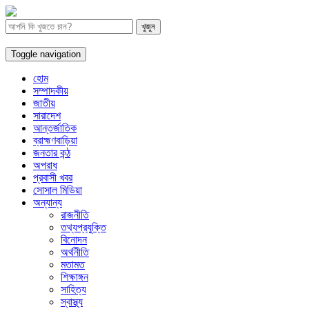
Toggle navigation
হোম
সম্পাদকীয়
জাতীয়
সারাদেশ
আন্তর্জাতিক
ব্রাহ্মণবাড়িয়া
জনতার কন্ঠ
অপরাধ
প্রবাসী খবর
সোসাল মিডিয়া
অন্যান্য
রাজনীতি
তথ্যপ্রযুক্তি
বিনোদন
অর্থনীতি
মতামত
শিক্ষাঙ্গন
সাহিত্য
স্বাস্থ্য