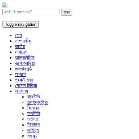
Toggle navigation
হোম
সম্পাদকীয়
জাতীয়
সারাদেশ
আন্তর্জাতিক
ব্রাহ্মণবাড়িয়া
জনতার কন্ঠ
অপরাধ
প্রবাসী খবর
সোসাল মিডিয়া
অন্যান্য
রাজনীতি
তথ্যপ্রযুক্তি
বিনোদন
অর্থনীতি
মতামত
শিক্ষাঙ্গন
সাহিত্য
স্বাস্থ্য