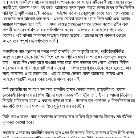
না। হল ছাত্রলীগের সাবেক সাধারণ সম্পাদক রওনক জাহান রাইনের ইন্ধনে হলের নতুন
প্রার্থী হয়, আলাদা গ্রুপ বের করে, আমাদের সুনাম ক্ষুন্ন করতে হলের মধ্যে অস্থিতিশীল
পরিস্থিতি সৃষ্টি করার চেষ্টা করেছে। সর্বশেষ গতকাল প্রোগ্রাম শেষে হলে এসে আমাদের
মেয়েদের সঙ্গে ঝামেলা শুরু করে। এরপর মেয়েরা আমাকে ফোন দিলে আমি এবং আমার
সাধারণ সম্পাদক হলে যাই। এ সময় আমার মেয়েদের সামনে রওনক জাহান রাইন এবং
তাপসী আমাদের খারাপ ভাষায় গালিগালাজ করেন। এরপর তারা আমাদের গায়ে হাত
তোলে। এই ঘটনায় আমাদের সাতজন আহত হয়েছে। তাদের মধ্যে একজন গুরুতর
আহত হয়ে পপুলার হাসপাতালে ভর্তি।
অন্যদিকে নাম প্রকাশ না করার শর্তে তাপসীর এক অনুসারী বলেন, প্রতিষ্ঠাবার্ষিকীর
অনুষ্ঠান কেন্দ্র থেকে নির্দেশনা ছিল হল সভাপতি-সাধারণ সম্পাদকের সঙ্গে মুভ করতে
হবে। পরের দিন প্রোগ্রামে যাওয়ার সময় তারা বলে বঙ্গমাতা হল থেকে একটাই মিছিল
যাবে আর যারা শাড়ি পরে নাই তারা যাবে না। এরপর প্রোগ্রাম থেকে ফিরে হলে ঢোকার
সময় আমাদের ওপর হামলা হয়। এরপর হলের ভেতরে থাকা আমাদের মেয়েরা এসে
আমাদের প্রটেক্ট করে। তারা কোনো হামলা করে নাই।
ঢাবি ছাত্রলীগের সাধারণ সম্পাদক তানভীর হাসান সৈকত বলেন, ছাত্রলীগের কোনো
নেতাকর্মী কিংবা সাধারণ শিক্ষার্থীদের সঙ্গে এরকম ঘটনা ঘটুক তা চাই না। আমরা নির্দেশনা
দিয়েছি ভবিষ্যতে যাতে এ ধরনের ঘটনা না ঘটে। গতকাল হল প্রশাসন ও বিশ্ববিদ্যালয়ের
সভাপতি ও সাধারণ সম্পাদক মিলে সুষ্ঠু সমাধান করেছি।
তিনি আরও বলেন, যারা গতকালের ঝামেলার সঙ্গে জড়িত ছিল তাদের বিরুদ্ধে সাংগঠনিক
ব্যবস্থা নেওয়া হবে।
সবাইকে একজনের রাজনীতি করতে হবে এমন নির্দেশনার বিষয়ে জানতে চাইলে তিনি বলেন,