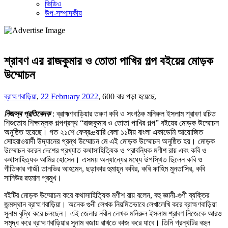
ভিডিও
উপ-সম্পাদকীয়
শ্রাবণ এর রাজকুমার ও তোতা পাখির গল্প বইয়ের মোড়ক
উম্মোচন
ব্রাহ্মণবাড়িয়া
,
22 February 2022
,
600 বার পড়া হয়েছে,
নিজস্ব প্রতিবেদক
: ব্রাহ্মণবাড়িয়ার তরুণ কবি ও সংগঠক মনিরুল ইসলাম শ্রাবণ রচিত
শিশুতোষ শিক্ষামূলক গল্পগ্রন্থ “রাজকুমার ও তোতা পাখির গল্প” বইয়ের মোড়ক উম্মোচন
অনুষ্ঠিত হয়েছে। গত ২১শে ফেব্রæয়ারি বেলা ১১টায় বাংলা একাডেমি আয়োজিত
সোহরাওয়ার্দী উদ্যানের গ্রন্থ উম্মোচন মে এই মোড়ক উম্মোচন অনুষ্ঠিত হয়। মোড়ক
উম্মোচন করেন দেশের প্রখ্যাত কথাসাহিত্যিক ও প্রাবন্ধিক মণীশ রায় এবং কবি ও
কথাসাহিত্যক আমির হোসেন। এসময় অন্যান্যের মধ্যে উপস্থিত ছিলেন কবি ও
গীতিকার গাজী তানভির আহমেদ, ছড়াকার হুমায়ূন কবির, কবি ফাহিম মুনতাসির, কবি
সানিউর রহমান প্রমুখ।
বইটির মোড়ক উম্মোচন করে কথাসাহিত্যিক মণীশ রায় বলেন, বহু জ্ঞানী-গুণী ব্যক্তির
জন্মস্থান ব্রাহ্মণবাড়িয়া। অনেক গুনী লেখক নিয়মিতভাবে লেখালেখি করে ব্রাহ্মণবাড়িয়া
সুনাম বৃদ্ধি করে চলছেন। এই জেলার নবীন লেখক মনিরুল ইসলাম শ্রাবণ নিজেকে আরও
সমৃদ্ধ করে ব্রাহ্মণবাড়িয়ার সুনাম বজায় রাখতে কাজ করে যাবে। তিনি গ্রন্থটির বহুল