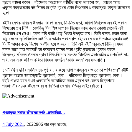
প্রচার কামনা করেন। বইমেলার আয়োজক কমিটির পক্ষে জানানো হয়, এবারের অমর
একুশে গ্রন্থমেলার ষষ্ঠ দিনের মধ্যেই প্রথম কোন শিশুতোষ গল্পগ্রন্থের মোড়ক উম্মোচন
হলো।
বইটির লেখক মনিরুল ইসলাম শ্রাবণ বলেন, নিয়মিত ছড়া, কবিতা লিখলেও এবারই প্রথম
শিশুতোষ গল্প লিখি। বেশকিছু দিন শিশু সংগঠক হিসেবে কাজ করার পেরণা থেকেই এই
শিশুতোষ গল্প লেখা। আশা করি বইটি পড়ে শিশুরা উপকৃত হবে। তিনি বলেন, মহান ভাষা
আন্দোলনের স্মৃতিবিজরিত এই দিনে আমার প্রথম গল্প বইয়ের মোড়ক উম্মোচন হওয়ায় এই
দিনটি আমার কাছে বিশেষ স্মরণীয় হয়ে থাকবে। তিনি এই বইটি প্রকাশে বিভিন্ন সময়
নানান ভাবে যারা সহযোগিতা করেছেন তাদের সবার প্রতি কৃতজ্ঞতা প্রকাশ করেন।
উল্লেখ্য মনিরুল ইসলাম শ্রাবণ শিশু-কিশোর সংগঠন ঝিলমিল একাডেমির এর প্রতিষ্ঠাতা-
পরিচালক এবং কবি ও কবিতা বিষয়ক সংগঠন ‘কবির কলম’ এর সভাপতি।
১০টি রঙিন ছবি সম্বলিত ১৬ পৃষ্ঠার চার রংঙে ছাপা “রাজকুমার ও তোতা পাখির গল্প” বইটি
প্রকাশ করেছে জ্ঞানজ্যোতি প্রকাশনী, ঢাকা। পরিবেশক ছিন্নপত্র প্রকাশন, ঢাকা।
বইটি পাওয়া যাবে বাংলা একাডেমি আয়োজিত অমর একুশে বই মেলার ছিন্নপত্র
প্রকাশনীর ০৪নং স্টলে ও ব্রাহ্মণবাড়িয়া জেলার বিভিন্ন লাইব্রেরীতে।
গণমাধ্যম সমাজ জীবনের দর্পন -জাকারিয়া…
4 July 2021
,
2622906 বার পড়া হয়েছে,