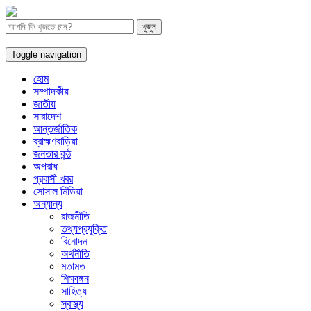
Toggle navigation
হোম
সম্পাদকীয়
জাতীয়
সারাদেশ
আন্তর্জাতিক
ব্রাহ্মণবাড়িয়া
জনতার কন্ঠ
অপরাধ
প্রবাসী খবর
সোসাল মিডিয়া
অন্যান্য
রাজনীতি
তথ্যপ্রযুক্তি
বিনোদন
অর্থনীতি
মতামত
শিক্ষাঙ্গন
সাহিত্য
স্বাস্থ্য