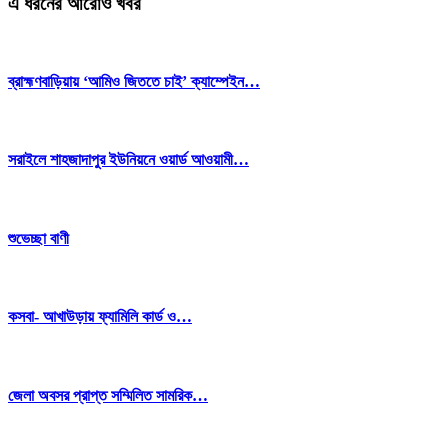
এ ধরনের আরোও খবর
ব্রাহ্মণবাড়িয়ায় ‘আমিও জিততে চাই’ ক্যাম্পেইন…
সরাইলে শাহজাদাপুর ইউনিয়নে ওয়ার্ড আওয়ামী…
শুভেচ্ছা বাণী
কসবা- আখাউড়ায় ফ্যামিলি কার্ড ও…
জেলা অবসর প্রাপ্ত সম্মিলিত সামরিক…