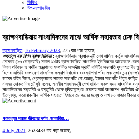
ভিডিও
উপ-সম্পাদকীয়
ব্রাহ্মণবাড়িয়ায় সাংবাদিকদের মাঝে আর্থিক সহায়তার চেক ব
ব্রাহ্মণবাড়িয়া
,
16 February 2023
,
275 বার পড়া হয়েছে,
এহসানুল হক রিপন,ব্রাহ্মণবাড়িয়া
: ব্রাহ্মণবাড়িয়ায় প্রধানমন্ত্রী শেখ হাসিনা কর্তৃক সাং
সোমবার (১৩ ফেব্রুয়ারি) সকাল ১১টায় ব্রাহ্মণবাড়িয়া সাংবাদিক ইউনিয়নের আয়োজনে জেল
বিমান পরিবহন ও পর্যটন মন্ত্রণালয় সম্পর্কিত সংসদীয় স্থায়ী কমিটির সভাপতি যুদ্ধাহত ব
বিশেষ অতিথি বাংলাদেশ সাংবাদিক কল্যাণ ট্রাস্টের ব্যবস্থাপনা পরিচালক সুভাষ চন্দ (বাদ
জাবেদ রহিম বিজন, প্রেসক্লাবের সাবেক সভাপতি মো.আরজু, ইমজা সভাপতি পীযুষ কান্তি আচ
এসময় মোকতাদির চৌধুরী বলেন, মাননীয় প্রধানমন্ত্রী শেখ হাসিনা সকল সময় সাংবাদিক বান
সাংবাদিকদের সত্যনিষ্ঠ ও বস্তুনিষ্ঠ থেকে মুক্তিযুদ্ধের চেতনায় স্মার্ট বাংলাদেশ প্রতিষ্
উল্লেখ্য, করোনাকালীন আর্থিক সহায়তা হিসাবে ৩৮ জনের মধ্যে ৩ লাখ ৮০ হাজার টাকার
গণমাধ্যম সমাজ জীবনের দর্পন -জাকারিয়া…
4 July 2021
,
2623483 বার পড়া হয়েছে,