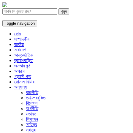
Toggle navigation
হোম
সম্পাদকীয়
জাতীয়
সারাদেশ
আন্তর্জাতিক
ব্রাহ্মণবাড়িয়া
জনতার কন্ঠ
অপরাধ
প্রবাসী খবর
সোসাল মিডিয়া
অন্যান্য
রাজনীতি
তথ্যপ্রযুক্তি
বিনোদন
অর্থনীতি
মতামত
শিক্ষাঙ্গন
সাহিত্য
স্বাস্থ্য