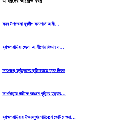
এ ধরনের আরোও খবর
সদর উপজেলা যুবলীগ সভাপতি আলী…
ব্রাহ্মণবাড়িয়া জেলা আ.লীগের বিজ্ঞান ও…
আশুগঞ্জে দুর্বৃত্তদের ছুরিকাঘাতে যুবক নিহত
আখাউড়ায় নারীকে আগুনে পুড়িয়ে হত্যার…
ব্রাহ্মণবাড়িয়ায় উৎসবমুখর পরিবেশে ভোট দেওয়া…