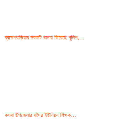
ব্রাহ্মণবাড়িয়ার সবকটি থানায় ফিরেছে পুলিশ,…
কসবা উপজেলার বাদৈর ইউনিয়ন শিক্ষক…