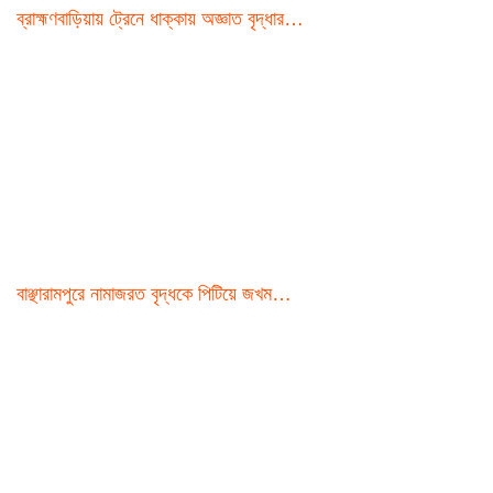
ব্রাহ্মণবাড়িয়ায় ট্রেনে ধাক্কায় অজ্ঞাত বৃদ্ধার…
বাঞ্ছারামপুরে নামাজরত বৃদ্ধকে পিটিয়ে জখম…