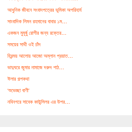
আধুনিক জীবনে সংবাদপত্রের ভূমিকা অপরিহার্য
সাংবাদিক লিমন রহমানের বাবার ১ম…
একজন মুমূর্ষু রোগীর জন্য রক্তের…
সময়ের সাথী ওই চাঁদ
হিরন্ময় আলোয় আজো অম্লান প্রয়াত…
ভাদুঘরে জুমার নামাজে দরুদ পাঠ…
ঈলার গল্পকথা
‘শুভেচ্ছা বাণী’
নবিনগরে সাবেক কাউন্সিলর এর উপর…