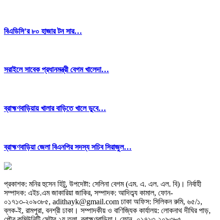
বিএডিসি’র ৮০ হাজার টন সার…
সরাইলে সাবেক প্রধানমন্ত্রী বেগম খালেদা…
ব্রাহ্মণবাড়িয়ায় খালার বাড়িতে খালে ডুবে…
ব্রাহ্মণবাড়িয়া জেলা বিএনপির সদস্য সচিব সিরাজুল…
প্রকাশক: মনির হুসেন হিটু,
উপদেষ্টা: সেলিনা বেগম (এম. এ. এল. এল. বি)
।
নির্বাহী
সম্পাদক: এইচ.এম জাকারিয়া জাকির,
সম্পাদক: আদিত্ব্য কামাল,
ফোন-
০১৭১৩-২০৯৩৮৫, adithayk@gmail.com
ঢাকা অফিস: সিলিকন রুমি, ৬৫/১,
ব্লক-ই, রামপুরা, বনশ্রী ঢাকা। সম্পাদকীয় ও বাণিজ্যিক কার্যালয়: লোকনাথ দীঘির পাড়,
পৌর কমিউনিটি সেন্টার ২য় তলা, ব্রাহ্মণবাড়িয়া।
ফোন- ০১৭১৩-২০৯৩৮৫,