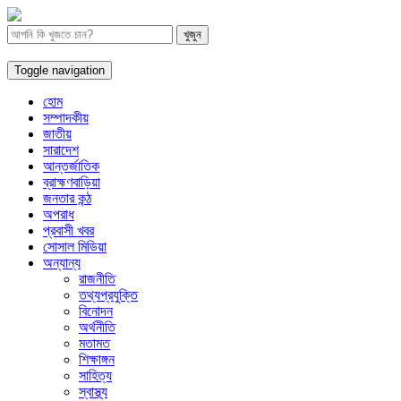
Toggle navigation
হোম
সম্পাদকীয়
জাতীয়
সারাদেশ
আন্তর্জাতিক
ব্রাহ্মণবাড়িয়া
জনতার কন্ঠ
অপরাধ
প্রবাসী খবর
সোসাল মিডিয়া
অন্যান্য
রাজনীতি
তথ্যপ্রযুক্তি
বিনোদন
অর্থনীতি
মতামত
শিক্ষাঙ্গন
সাহিত্য
স্বাস্থ্য