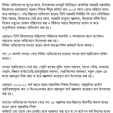
লিখিত অভিযোগের সূত্রে জানা, উপজেলার ভলাকুট ইউনিয়নে খাগালিয়া সরকারি প্রাথমিক
বিদ্যালয়ে ভারপ্রাপ্ত প্রধান শিক্ষক পীযুষ কান্তি দাস ২০০৪ সালে থেকে দায়িত্ব পালন
করে আসছেন। তার বিরুদ্ধে অভিযোগ রয়েছে তিনি সরকারি নির্ধারিত ফি হতে অতিরিক্ত
টাকা আদায়, বিদ্যালয়ে দেরি করে আসা, সরকারি অনুদান আত্মসাৎ, বিদ্যালয় ফাঁকি দিয়ে
নিজের ওষুধের দোকান পরিচালনা করা ও বিভিন্ন সময়ে বিদ্যালয়ে ক্লাস না করে
অনুপস্থিত থাকারও অভিযোগ করা হয়।
এছাড়াও তিনি বিদ্যালয়ের পরিচালনা পরিষদের সভাপতি ও সদস্যদের সাথে অশোভন
আচরণও করেন অভিযোগে উল্লেখ্য করা হয়।
লিখিত অভিযোগের তদন্ত করেন জেলা সদরের শিক্ষা কর্মকর্তা উম্মে সালমা।
গত ১৭ আগস্ট তদন্ত শেষে লিখিত অভিযোগের সত্যতা পাওয়া মর্মে প্রতিবেদন দাখিল
করেন।
তদন্ত প্রতিবেদনে দেখা যায়, শ্রেণি কক্ষের লুকিং গ্লাস স্থাপন, সততা স্টোর, মনবতার
দেয়াল, বিজ্ঞান কর্ণার তৈরি,অ্যাকুরিয়াম স্থাপন, শ্রেণিকক্ষের নামকরণ, স্কুল ড্রেস এর
জন্য বরাদ্দকৃত টাকা ব্যয় না করে আত্মসাত করেছেন বলে উল্লেখ্য করা হয়।
এছাড়াও ২০২১-২২ অর্থ বছরে প্রাক-প্রাথমিক শিক্ষার উপকরণ, প্রাকৃতিক দুর্যোগ
প্রতিরক্ষামূলক খাত ও সিএসএসআর খাতে বরাদ্দকৃত অর্থ আত্মসাত করেছেন বলে উল্লেখ্য
করা হয়।
তদন্তে অভিযোগের সত্যতা পেয়ে গত ২৬ অক্টোবর তার বিরুদ্ধে বিভাগীয় মামলা দায়ের
করেন জেলা প্রাথমিক শিক্ষা
কর্মকর্তা এবং তাকে কেন চাকরি থেকে বরখাস্ত করা হবে না সে মর্মে দশ কর্ম দিবসের মধ্যে