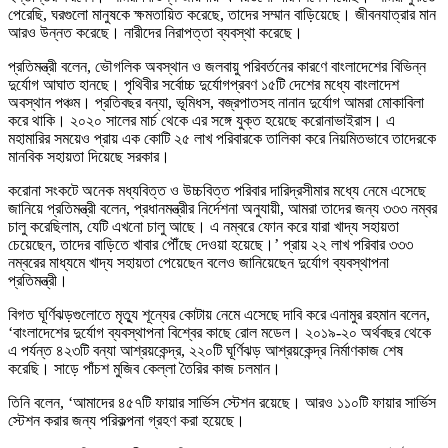
পেরেছি, ঘরগুলো মানুষকে ক্ষমতায়িত করেছে, তাদের সম্মান বাড়িয়েছে। জীবনযাত্রার মান
আরও উন্নত করেছে। নারীদের নিরাপত্তা ব্যবস্থা করেছে।
প্রতিমন্ত্রী বলেন, ভৌগলিক অবস্থান ও জলবায়ু পরিবর্তনের কারণে বাংলাদেশের বিভিন্ন
দুর্যোগ আঘাত হানছে। পৃথিবীর সর্বোচ্চ দুর্যোগপ্রবণ ১৫টি দেশের মধ্যে বাংলাদেশ
অবস্থান পঞ্চম। প্রতিবছর বন্যা, ভূমিধস, বজ্রপাতসহ নানান দুর্যোগ আমরা মোকাবিলা
করে থাকি। ২০২০ সালের মার্চ থেকে এর সঙ্গে যুক্ত হয়েছে করোনাভাইরাস। এ
মহামারির সময়েও প্রায় এক কোটি ২৫ লাখ পরিবারকে তালিকা করে নিয়মিতভাবে তাদেরকে
মানবিক সহায়তা দিয়েছে সরকার।
করোনা সংকটে অনেক মধ্যবিত্ত ও উচ্চবিত্ত পরিবার দারিদ্রসীমার মধ্যে নেমে এসেছে
জানিয়ে প্রতিমন্ত্রী বলেন, প্রধানমন্ত্রীর নির্দেশনা অনুযায়ী, আমরা তাদের জন্য ৩৩৩ নম্বর
চালু করেছিলাম, যেটি এখনো চালু আছে। এ নম্বরে ফোন করে যারা খাদ্য সহায়তা
চেয়েছেন, তাদের বাড়িতে খাবার পৌঁছে দেওয়া হয়েছে।’ প্রায় ২২ লাখ পরিবার ৩৩৩
নম্বরের মাধ্যমে খাদ্য সহায়তা পেয়েছেন বলেও জানিয়েছেন দুর্যোগ ব্যবস্থাপনা
প্রতিমন্ত্রী।
বিগত ঘূর্ণিঝড়গুলোতে মৃত্যু শূন্যের কোটায় নেমে এসেছে দাবি করে এনামুর রহমান বলেন,
‘বাংলাদেশের দুর্যোগ ব্যবস্থাপনা বিশ্বের কাছে রোল মডেল। ২০১৯-২০ অর্থবছর থেকে
এ পর্যন্ত ৪২৩টি বন্যা আশ্রয়কেন্দ্র, ২২০টি ঘূর্ণিঝড় আশ্রয়কেন্দ্র নির্মাণকাজ শেষ
করেছি। সাড়ে পাঁচশ মুজিব কেল্লা তৈরির কাজ চলমান।
তিনি বলেন, ‘আমাদের ৪৫৭টি ফায়ার সার্ভিস স্টেশন রয়েছে। আরও ১১০টি ফায়ার সার্ভিস
স্টেশন করার জন্য পরিকল্পনা গ্রহণ করা হয়েছে।