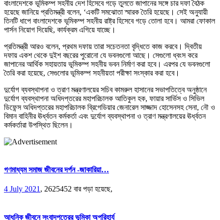
বাংলাদেশকে ভূমিকম্প সহনীয় দেশ হিসেবে গড়ে তুলতে জাপানের সঙ্গে চার দফা বৈঠক
হয়েছে জানিয়ে প্রতিমন্ত্রী বলেন, ‘একটি সমঝোতা স্মারক তৈরি হয়েছে। সেই অনুযায়ী
তিনটি ধাপে বাংলাদেশকে ভূমিকম্প সহনীয় রাষ্ট্র হিসেবে গড়ে তোলা হবে। আমরা ফোকাল
পার্সন নিয়োগ দিয়েছি, কার্যক্রম এগিয়ে যাচ্ছে।
প্রতিমন্ত্রী আরও বলেন, প্রথম দফায় তারা সচেতনতা বৃদ্ধিতে কাজ করবে। দ্বিতীয়
দফায় একশ থেকে দুইশ বছরের পুরোনো যে ভবনগুলো আছে। সেগুলো ধ্বংস করে
জাপানের আর্থিক সহায়তায় ভূমিকম্প সহনীয় ভবন নির্মাণ করা হবে। এরপর যে ভবনগুলো
তৈরি করা হয়েছে, সেগুলোর ভূমিকম্প সহনীয়তা পরীক্ষা সংস্কার করা হবে।
দুর্যোগ ব্যবস্থাপনা ও ত্রাণ মন্ত্রণালয়ের সচিব কামরুল হাসানের সভাপতিত্বে অনুষ্ঠানে
দুর্যোগ ব্যবস্থাপনা অধিদপ্তরের মহাপরিচালক আতিকুল হক, ফায়ার সার্ভিস ও সিভিল
ডিফেন্স অধিদপ্তরের মহাপরিচালক ব্রিগেডিয়ার জেনারেল সাজ্জাদ হোসেনসহ সেনা, নৌ ও
বিমান বাহিনীর ঊর্ধ্বতন কর্মকর্তা এবং দুর্যোগ ব্যবস্থাপনা ও ত্রাণ মন্ত্রণালয়ের ঊর্ধ্বতন
কর্মকর্তারা উপস্থিত ছিলেন।
গণমাধ্যম সমাজ জীবনের দর্পন -জাকারিয়া…
4 July 2021
,
2625452 বার পড়া হয়েছে,
আধুনিক জীবনে সংবাদপত্রের ভূমিকা অপরিহার্য