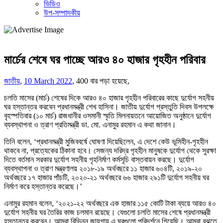
ভিডিও
উপ-সম্পাদকীয়
মার্চের শেষে ঘর পাচ্ছে আরও ৪০ হাজার গৃহহীন পরিবার
জাতীয়
,
10 March 2022
,
400 বার পড়া হয়েছে,
চলতি মাসের (মার্চ) শেষের দিকে আরও ৪০ হাজার গৃহহীন পরিবারের কাছে দুর্যোগ সহনীয়
ঘর হস্তান্তর করবেন প্রধানমন্ত্রী শেখ হাসিনা। জাতীয় দুর্যোগ প্রস্তুতি দিবস উপলক্ষে
বৃহস্পতিবার (১০ মার্চ) রাজধানীর ওসমানী স্মৃতি মিলনায়তনে আয়োজিত অনুষ্ঠানে দুর্যোগ
ব্যবস্থাপনা ও ত্রাণ প্রতিমন্ত্রী ডা. মো. এনামুর রহমান এ কথা জানান।
তিনি বলেন, ‘প্রধানমন্ত্রী মুজিববর্ষে ঘোষণা দিয়েছিলেন, এ দেশে কেউ ভূমিহীন-গৃহহীন
থাকবে না, প্রত্যেকের ঠিকানা হবে। সেজন্য দরিদ্র গৃহহীন মানুষকে দুর্যোগ থেকে সুরক্ষা
দিতে বর্তমান সরকার দুর্যোগ সহনীয় গৃহনির্মাণ কর্মসূচি বাস্তবায়ন করছে। দুর্যোগ
ব্যবস্থাপনা ও ত্রাণ মন্ত্রণালয় ২০১৮-১৯ অর্থবছরে ১১ হাজার ৬০৪টি, ২০১৯-২০
অর্থবছরে ১৭ হাজার পাঁচটি, ২০২০-২১ অর্থবছরে ৬৬ হাজার ২৯১টি দুর্যোগ সহনীয় ঘর
নির্মাণ করে হস্তান্তর করেছে।’
এনামুর রহমান বলেন, ‘২০২১-২২ অর্থবছরে এক হাজার ১১৫ কোটি টাকা ব্যয়ে আরও ৪০
দুর্যোগ সহনীয় ঘর তৈরির কাজ চলমান রয়েছে। যেগুলো চলতি মাসের শেষে প্রধানমন্ত্রী
হস্তান্তর করবেন। আমরা বিভিন্ন জায়গায় এ ঘরগুলো পরিদর্শনে গিয়েছি। আমরা বুঝতে