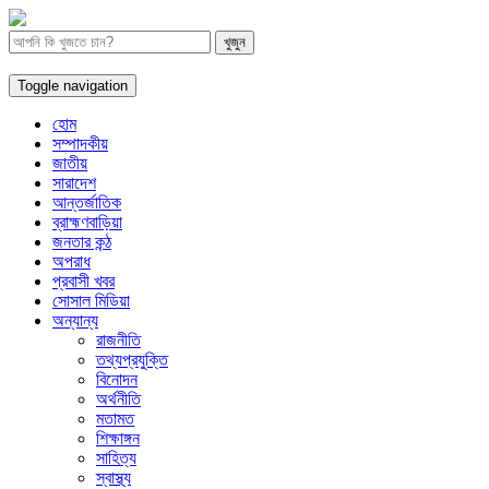
Toggle navigation
হোম
সম্পাদকীয়
জাতীয়
সারাদেশ
আন্তর্জাতিক
ব্রাহ্মণবাড়িয়া
জনতার কন্ঠ
অপরাধ
প্রবাসী খবর
সোসাল মিডিয়া
অন্যান্য
রাজনীতি
তথ্যপ্রযুক্তি
বিনোদন
অর্থনীতি
মতামত
শিক্ষাঙ্গন
সাহিত্য
স্বাস্থ্য