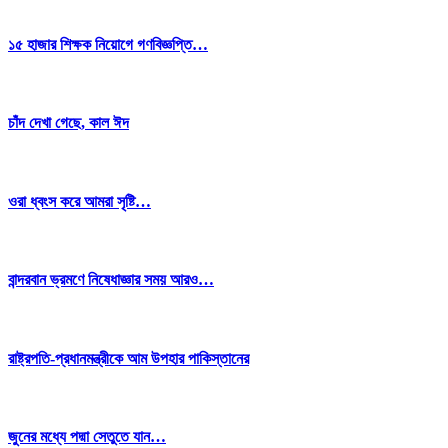
১৫ হাজার শিক্ষক নিয়োগে গণবিজ্ঞপ্তি…
চাঁদ দেখা গেছে, কাল ঈদ
ওরা ধ্বংস করে আমরা সৃষ্টি…
বান্দরবান ভ্রমণে নিষেধাজ্ঞার সময় আরও…
রাষ্ট্রপতি-প্রধানমন্ত্রীকে আম উপহার পাকিস্তানের
জুনের মধ্যে পদ্মা সেতুতে যান…