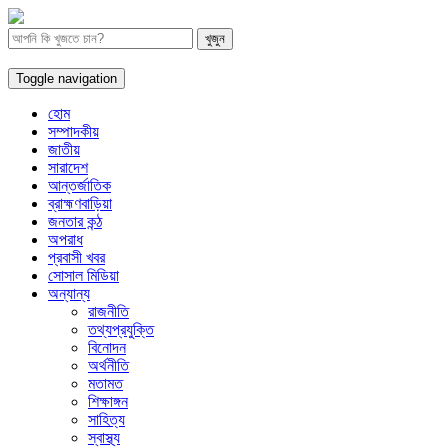
Toggle navigation
হোম
সম্পাদকীয়
জাতীয়
সারাদেশ
আন্তর্জাতিক
ব্রাহ্মণবাড়িয়া
জনতার কন্ঠ
অপরাধ
প্রবাসী খবর
সোসাল মিডিয়া
অন্যান্য
রাজনীতি
তথ্যপ্রযুক্তি
বিনোদন
অর্থনীতি
মতামত
শিক্ষাঙ্গন
সাহিত্য
স্বাস্থ্য