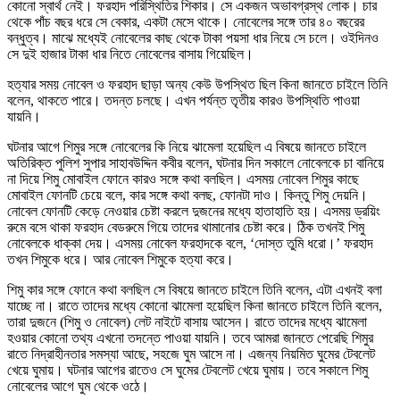
কোনো স্বার্থ নেই। ফরহাদ পরিস্থিতির শিকার। সে একজন অভাবগ্রস্থ লোক। চার
থেকে পাঁচ বছর ধরে সে বেকার, একটা মেসে থাকে। নোবেলের সঙ্গে তার ৪০ বছরের
বন্ধুত্ব। মাঝে মধ্যেই নোবেলের কাছ থেকে টাকা পয়সা ধার নিয়ে সে চলে। ওইদিনও
সে দুই হাজার টাকা ধার নিতে নোবেলের বাসায় গিয়েছিল।
হত্যার সময় নোবেল ও ফরহাদ ছাড়া অন্য কেউ উপস্থিত ছিল কিনা জানতে চাইলে তিনি
বলেন, থাকতে পারে। তদন্ত চলছে। এখন পর্যন্ত তৃতীয় কারও উপস্থিতি পাওয়া
যায়নি।
ঘটনার আগে শিমুর সঙ্গে নোবেলের কি নিয়ে ঝামেলা হয়েছিল এ বিষয়ে জানতে চাইলে
অতিরিক্ত পুলিশ সুপার সাহাবউদ্দিন কবীর বলেন, ঘটনার দিন সকালে নোবেলকে চা বানিয়ে
না দিয়ে শিমু মোবাইল ফোনে কারও সঙ্গে কথা বলছিল। এসময় নোবেল শিমুর কাছে
মোবাইল ফোনটি চেয়ে বলে, কার সঙ্গে কথা বলছ, ফোনটা দাও। কিন্তু শিমু দেয়নি।
নোবেল ফোনটি কেড়ে নেওয়ার চেষ্টা করলে দুজনের মধ্যে হাতাহাতি হয়। এসময় ড্রয়িং
রুমে বসে থাকা ফরহাদ বেডরুমে গিয়ে তাদের থামানোর চেষ্টা করে। ঠিক তখনই শিমু
নোবেলকে ধাক্কা দেয়। এসময় নোবেল ফরহাদকে বলে, ‘দোস্ত তুমি ধরো।’ ফরহাদ
তখন শিমুকে ধরে। আর নোবেল শিমুকে হত্যা করে।
শিমু কার সঙ্গে ফোনে কথা বলছিল সে বিষয়ে জানতে চাইলে তিনি বলেন, এটা এখনই বলা
যাচ্ছে না। রাতে তাদের মধ্যে কোনো ঝামেলা হয়েছিল কিনা জানতে চাইলে তিনি বলেন,
তারা দুজনে (শিমু ও নোবেল) লেট নাইটে বাসায় আসেন। রাতে তাদের মধ্যে ঝামেলা
হওয়ার কোনো তথ্য এখনো তদন্তে পাওয়া যায়নি। তবে আমরা জানতে পেরেছি শিমুর
রাতে নিদ্রাহীনতার সমস্যা আছে, সহজে ঘুম আসে না। এজন্য নিয়মিত ঘুমের টেবলেট
খেয়ে ঘুমায়। ঘটনার আগের রাতেও সে ঘুমের টেবলেট খেয়ে ঘুমায়। তবে সকালে শিমু
নোবেলের আগে ঘুম থেকে ওঠে।