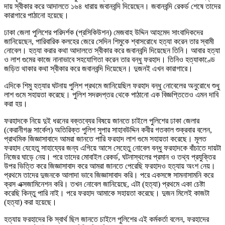
দায় স্বীকার করে আদালতে ১৬৪ ধারায় জবানবন্দি দিয়েছেন। জবানবন্দি রেকর্ড শেষে তাদের
কারাগারে পাঠানো হয়েছে।
ঢাকা জেলা পুলিশের পরিদর্শক (প্রসিকিউশন) মেজবাহ উদ্দিন আহমেদ সাংবাদিকদের
জানিয়েছেন, পারিবারিক কলহের জেরে সেদিন শিমুকে শ্বাসরোধে হত্যা করেন তার স্বামী
নোবেল। হত্যা করার কথা আদালতে স্বীকার করে জবানবন্দি দিয়েছেন তিনি। আবার হত্যা
ও লাশ গুমের কাজে নানাভাবে সহযোগিতা করেন তার বন্ধু ফরহাদ। তিনিও হত্যাকাণ্ডে
জড়িত থাকার কথা স্বীকার করে জবানবন্দি দিয়েছেন। দুজনই এখন কারাগারে।
এদিকে শিমু হত্যার ঘটনায় পুলিশ প্রথমে জানিয়েছিল ফরহাদ বন্ধু নোবেলের অনুরোধে শুধু
লাশ গুমে সহায়তা করেছে। পুলিশ সদরদপ্তর থেকে পাঠানো এক বিজ্ঞপ্তিতেও এমন দাবি
করা হয়।
ফরহাদকে নিয়ে দুই ধরনের বক্তব্যের বিষয়ে জানতে চাইলে পুলিশের ঢাকা জেলার
(কেরানীগঞ্জ সার্কেল) অতিরিক্ত পুলিশ সুপার সাহাবউদ্দিন কবীর গতকাল শুক্রবার বলেন,
প্রাথমিক জিজ্ঞাসাবাদে আমরা জানতে পারি ফরহাদ লাশ গুমে সহায়তা করেছে। মূলত
ফরহাদ যেহেতু সাহায্যের জন্য এগিয়ে আসে সেহেতু নোবেল বন্ধু ফরহাদকে বাঁচাতে দায়টা
নিজের ঘাড়ে নেয়। পরে তাদের মোবাইল রেকর্ড, ঘটনাস্থলের প্রমান ও তথ্য প্রযুক্তির
উপর ভিত্তি করে জিজ্ঞাসাবাদ করে আমরা জানতে পেরেছি ফরহাদও হত্যায় অংশ নেয়।
প্রথমে তাদের দুজনকে আলাদা ভাবে জিজ্ঞাসাবাদ করি। পরে একসঙ্গে সামনাসামনি করে
ক্রস এক্সজামিনেশন করি। তখন নোবেল জানিয়েছে, এটা (হত্যা) প্রথমে একা চেষ্টা
করেছি কিন্তু পারি নাই। পরে ফরহাদ আমাকে সহায়তা করেছে। দুজন মিলেই কাজটা
(হত্যা) করা হয়েছে।
হত্যায় ফরহাদের কি স্বার্থ ছিল জানতে চাইলে পুলিশের এই কর্মকর্তা বলেন, ফরহাদের