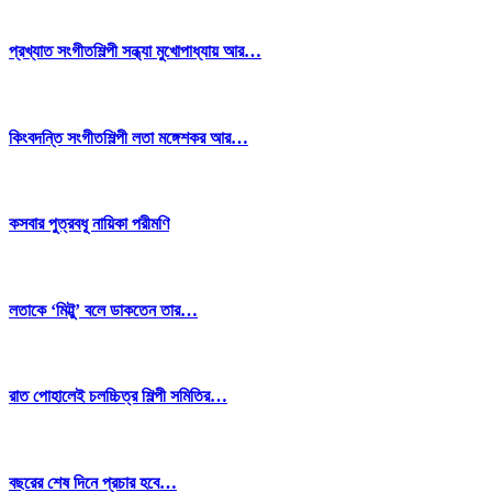
প্রখ্যাত সংগীতশিল্পী সন্ধ্যা মুখোপাধ্যায় আর…
কিংবদন্তি সংগীতশিল্পী লতা মঙ্গেশকর আর…
কসবার পুত্রবধূ নায়িকা পরীমণি
লতাকে ‘মিট্টু’ বলে ডাকতেন তার…
রাত পোহালেই চলচ্চিত্র শিল্পী সমিতির…
বছরের শেষ দিনে প্রচার হবে…