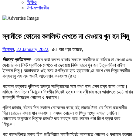
ভিডিও
উপ-সম্পাদকীয়
স্বামীকে ফোনের কললিস্ট দেখতে না দেওয়ায় খুন হন শিমু
বিনোদন
,
22 January 2022
,
581 বার পড়া হয়েছে,
নিজস্ব প্রতিবেদক
: ফোনে কথা বলতে থাকায় সকালে স্বামীকে চা বানিয়ে না দেওয়া এবং
ফোনের কল লিস্ট স্বামীকে দেখতে না দেওয়ায় নির্মম ভাবে খুন হন চিত্রনায়িকা রাইমা
ইসলাম শিমু। ঘটনাক্রমে ওই সময় উপস্থিত হয়ে হত্যাকাণ্ডে অংশ নেন শিমুর স্বামীর
বাল্যবন্ধু এস এম ওয়াই আব্দুল্লাহ ফরহাদও (৪৭)।
গতকাল শুক্রবার পুলিশের তদন্ত সংশ্লিষ্টদের সঙ্গে কথা বলে এসব তথ্য জানা গেছে।
এদিকে তিন দিনের রিমান্ডের দ্বিতীয় দিনেই হত্যার দায় স্বীকার করে আদালতে ১৬৪ ধারায়
জবানবন্দি দিয়েছেন নোবেল ও ফরাহাদ।
পুলিশ জানায়, ঘটনার দিন সকালে নোবেলের কাছে দুই হাজার টাকা ধার নিতে রাজধানীর
গ্রিন রোডের বাসায় যান ফরহাদ। এসময় নোবেল ও শিমুর মধ্যে ঝগড়া চলছিল।
নোবেলের অনুরোধে শিমুকে জাপটে ধরে ফরহাদ আর নোবেল গলা টিপে হত্যা করে
শিমুকে।
গত বৃহস্পতিবার ঢাকার চিফ জুডিশিয়াল ম্যাজিস্ট্রেট আদালতে নোবেল ও ফরাহাদ হত্যার