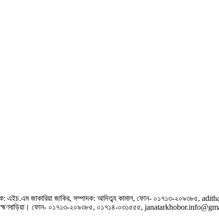
াদক: এইচ.এম জাকারিয়া জাকির,
সম্পাদক: আদিত্ব্য কামাল,
ফোন- ০১৭১৩-২০৯৩৮৫, adi
হ্মণবাড়িয়া।
ফোন- ০১৭১৩-২০৯৩৮৫, ০১৭১৪-০৩১৫৫৫, janatarkhobor.info@gm