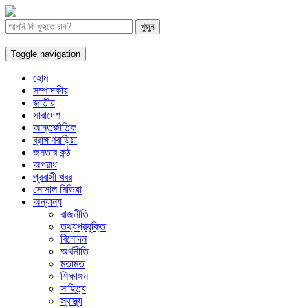
Toggle navigation
হোম
সম্পাদকীয়
জাতীয়
সারাদেশ
আন্তর্জাতিক
ব্রাহ্মণবাড়িয়া
জনতার কন্ঠ
অপরাধ
প্রবাসী খবর
সোসাল মিডিয়া
অন্যান্য
রাজনীতি
তথ্যপ্রযুক্তি
বিনোদন
অর্থনীতি
মতামত
শিক্ষাঙ্গন
সাহিত্য
স্বাস্থ্য