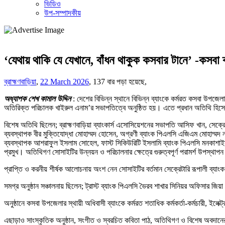
ভিডিও
উপ-সম্পাদকীয়
‘যেথায় থাকি যে যেখানে, বাঁধন থাকুক কসবার টানে’ -কসবা ব্য
ব্রাহ্মণবাড়িয়া
,
22 March 2026
,
137 বার পড়া হয়েছে,
অধ্যাপক শেখ কামাল উদ্দিন
: দেশের বিভিন্ন স্থানে বিভিন্ন ব্যাংকে কর্মরত কসবা উপজেলা
অতিরিক্ত পরিচালক খাইরুল এনাম’র সভাপতিত্বে অনুষ্ঠিত হয়। এতে প্রধান অতিথি হিসে
বিশেষ অতিথি ছিলেন; ব্রাহ্মণবাড়িয়া ব্যাংকার্স এসোসিয়েশনের সভাপতি আসিফ খান, সেক্রে
ব্যবস্থাপক বীর মুক্তিযোদ্ধা মোহাম্মদ হোসেন, অগ্রণী ব্যাংক পিএলসি এজিএম মোহাম্মদ 
ব্যবস্থাপক আশরাফুল ইসলাম সোহেল, ফাস্ট সিকিউরিটি ইসলামি ব্যাংক পিএলসি মনকাশাইর 
প্রমুখ। অতিথিগণ সোসাইটির উন্নয়ন ও পরিচালনার ক্ষেত্রে গুরুত্বপূর্ণ পরামর্শ উপস্থা
প্রাপ্তি ও করনীয় শীর্ষক আলোচনায় অংশ নেন সোসাইটির বর্তমান সেক্রেটারি রূপালী ব্যা
সমগ্র অনুষ্ঠান সঞ্চালনায় ছিলেন; ট্রাস্ট ব্যাংক পিএলসি ভৈরব শাখার সিনিয়র অফিসার জিয়া
অনুষ্ঠানে কসবা উপজেলার স্থায়ী অধিবাসী ব্যাংকে কর্মরত শতাধিক কর্মকর্তা-কর্মচারী, ইলেক্ট
এছাড়াও সাংস্কৃতিক অনুষ্ঠান, সংগীত ও স্বরচিত কবিতা পাঠ, অতিথিগণ ও বিশেষ অবদানের