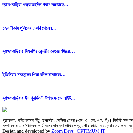
ব্রাহ্মণবাড়িয়া শহরে দুইদিন গ্যাস সরবরাহে…
১২০ টাকায় পুলিশের চাকরি পেলেন…
ব্রাহ্মণবাড়িয়ায় বিএনপির কেন্দ্রীয় নেতার ‘জিরো…
ইঞ্জিনিয়ার নাজমূলের পিতা রশিদ মাস্টারের…
ব্রাহ্মণবাড়িয়ায় ঈদ পুনর্মিলনী উপলক্ষে ডে-নাইট…
প্রকাশক: মনির হুসেন হিটু,
উপদেষ্টা: সেলিনা বেগম (এম. এ. এল. এল. বি)
।
নির্বাহী সম্প
সম্পাদকীয় ও বাণিজ্যিক কার্যালয়: লোকনাথ দীঘির পাড়, পৌর কমিউনিটি সেন্টার ২য় তলা, ব্রা
Design and developed by
Zoom Devs |
OPTIMUM IT