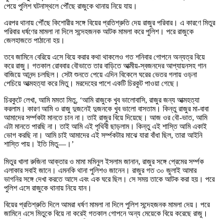
পেয়ে পুলিশ ঘটনাস্থলে পৌঁছে রাজুকে থানায় নিয়ে যায়।
এরপর থানায় পৌঁছে কিশোরীর সঙ্গে বিয়ের প্রতিশ্রুতি দেয় রাজুর পরিবার। এ কারণে মিতুর
পরিবার ধর্ষণের মামলা না দিলে সন্দেহজনক আটক মামলা করে পুলিশ। পরে রাজুকে
জেলহাজতে পাঠানো হয়।
তবে জামিনে বেরিয়ে এসে বিয়ে করার কথা থাকলেও গত শনিবার গোপনে অন্যত্র বিয়ে
করে রাজু। গতকাল রোববার বৌভাতে তার বাড়িতে আত্মীয়-স্বজনদের আপ্যায়নসহ গান
বাজিয়ে আনন্দ চলছিল। সেটা শুনতে পেয়ে এদিন বিকেলে ঘরের ভেতর গলায় ওড়না
পেচিয়ে আত্মহত্যা করে মিতু। মরদেহের পাশে একটি চিরকুট পাওয়া গেছে।
চিরকুটে লেখা, আমি মমতা মিতু, ‘আমি রাজুকে খুব ভালোবাসি, রাজুর জন্য আত্মহত্যা
করলাম। কারণ আমি ও রাজু দুজনেই দুজনকে খুব ভালো বাসতাম। কিন্তু রাজুর মা-বাবা
আমাদের সর্ম্পকটা মানতে চান না। তাই রাজুর বিয়ে দিয়েছে। আজ ওর বৌ-ভাত, আমি
এটা মানতে পারছি না। তাই আমি এই পৃথিবী ছাড়লাম। কিন্তু এই শাস্তি আমি একাই
ভোগ করছি না। আমি চাই আমাদের এই সর্ম্পকটার মাঝে যারা বাঁধা ছিল, তারা আইনি
শাস্তি পায়। ইতি মিতু—।’
মিতুর খালা রুজিনা আক্তার ও মামা মমিনুল ইসলাম জানান, রাজুর সঙ্গে প্রেমের সর্ম্পক
এলাকার সবাই জানে। এমনকি থানা পুলিশও জানেন। রাজুর গত ৩০ জুলাই আমার
ভাগনির সঙ্গে দেখা করতে আসে এবং এক ঘরে ছিল। সে সময় তাকে আটক করা হয়। পরে
পুলিশ এসে রাজুকে থানায় নিয়ে যান।
বিয়ের প্রতিশ্রুতি দিলে আমরা ধর্ষণ মামলা না দিলে পুলিশ সন্দেহজনক মামলা দেয়। পরে
জামিনে এসে মিতুকে বিয়ে না করেই গতকাল গোপনে অন্য মেয়েকে বিয়ে করেছে রাজু।