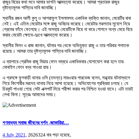
রাজুর বিয়ের কথা শুনে আমার ভাগনি আত্মহত্যা করেছে। আমরা প্রতারক রাজুর
দৃষ্টান্তমূলক শাস্তির দাবি জানাচ্ছি।
স্থানীয় রজব আলী কুলু ও আশরাফুল ইসলামসহ একাধিক ব্যক্তি জানান, মেয়েটির বাবা
নেই। এই এতিম মেয়েটার সঙ্গে রাজু অবিচার করেছে। মেয়েটার সরলতার সুযোগ নিয়ে
প্রেমের ফাঁদে ফেলেছে। এই অসহায় মেয়েটিকে বিয়ে না করে গোপনে অন্য মেয়ে বিয়ে
করায় মেয়েটা ক্ষোভে-দুঃখে আত্মহত্যা করেছে।
স্থানীয় মিলন ও রাজ জানান, ঘটনার পর থেকে অভিযুক্ত রাজু ও তার পরিবার পলাতক
রয়েছে। আমরা তার দৃষ্টন্তমূলক শাস্তির দাবি জানাচ্ছি।
এ ব্যাপারে প্রেমিক রাজু মিয়ার ফোন নম্বরে একাধিকবার যোগাযোগ করা হলে তার
মোবাইল ফোন বন্ধ পাওয়া য়ায়।
এ প্রসঙ্গে ফুলবাড়ী থানার ওসি (তদন্ত) সারওয়ার পারভেজ বলেন, সন্ধ্যায় ঘটনাস্থলে
গিয়ে কিশোরীর মরদেহ থানায় নিয়ে আসা হয়েছে। অভিযোগের প্রক্রিয়া চলছে। যে
চিরকুট পাওয়া গেছে সেটা এক্সপার্ট দিয়ে পরীক্ষা করার পর নিশ্চিত হওয়া যাবে। এটা তারই
লেখা কিনা। সূত্রঃ আমাদের সময়।
গণমাধ্যম সমাজ জীবনের দর্পন -জাকারিয়া…
4 July 2021
,
2626324 বার পড়া হয়েছে,