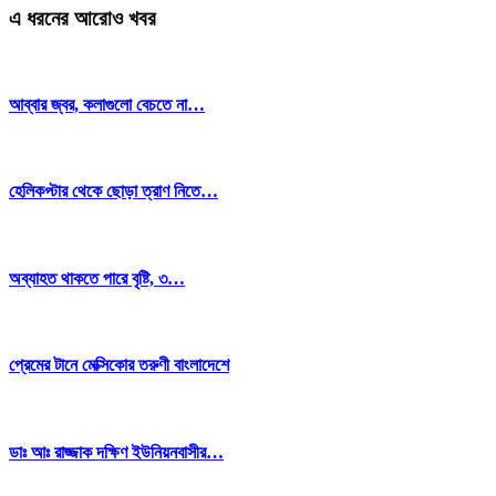
এ ধরনের আরোও খবর
আব্বার জ্বর, কলাগুলো বেচতে না…
হেলিকপ্টার থেকে ছোড়া ত্রাণ নিতে…
অব্যাহত থাকতে পারে বৃষ্টি, ৩…
প্রেমের টানে মেক্সিকোর তরুণী বাংলাদেশে
ডাঃ আঃ রাজ্জাক দক্ষিণ ইউনিয়নবাসীর…