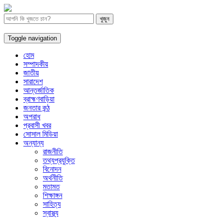
Toggle navigation
হোম
সম্পাদকীয়
জাতীয়
সারাদেশ
আন্তর্জাতিক
ব্রাহ্মণবাড়িয়া
জনতার কন্ঠ
অপরাধ
প্রবাসী খবর
সোসাল মিডিয়া
অন্যান্য
রাজনীতি
তথ্যপ্রযুক্তি
বিনোদন
অর্থনীতি
মতামত
শিক্ষাঙ্গন
সাহিত্য
স্বাস্থ্য