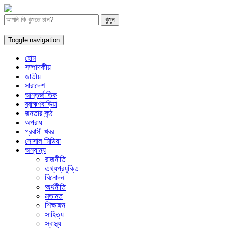
Toggle navigation
হোম
সম্পাদকীয়
জাতীয়
সারাদেশ
আন্তর্জাতিক
ব্রাহ্মণবাড়িয়া
জনতার কন্ঠ
অপরাধ
প্রবাসী খবর
সোসাল মিডিয়া
অন্যান্য
রাজনীতি
তথ্যপ্রযুক্তি
বিনোদন
অর্থনীতি
মতামত
শিক্ষাঙ্গন
সাহিত্য
স্বাস্থ্য