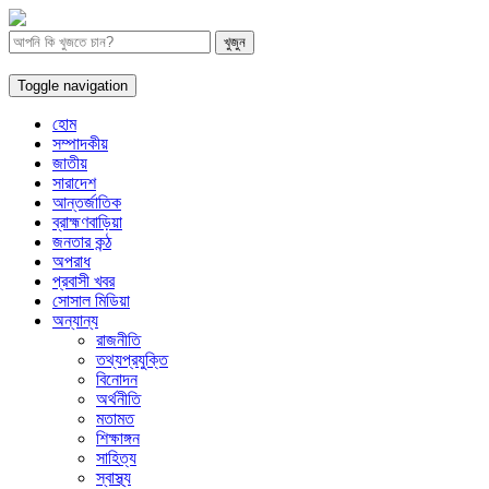
Toggle navigation
হোম
সম্পাদকীয়
জাতীয়
সারাদেশ
আন্তর্জাতিক
ব্রাহ্মণবাড়িয়া
জনতার কন্ঠ
অপরাধ
প্রবাসী খবর
সোসাল মিডিয়া
অন্যান্য
রাজনীতি
তথ্যপ্রযুক্তি
বিনোদন
অর্থনীতি
মতামত
শিক্ষাঙ্গন
সাহিত্য
স্বাস্থ্য