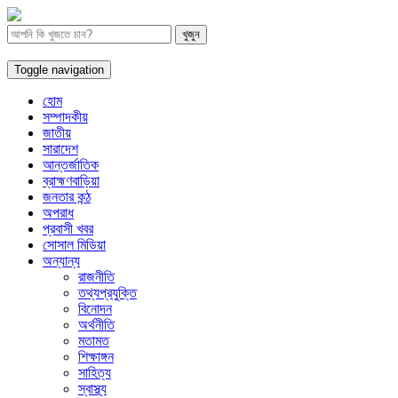
Toggle navigation
হোম
সম্পাদকীয়
জাতীয়
সারাদেশ
আন্তর্জাতিক
ব্রাহ্মণবাড়িয়া
জনতার কন্ঠ
অপরাধ
প্রবাসী খবর
সোসাল মিডিয়া
অন্যান্য
রাজনীতি
তথ্যপ্রযুক্তি
বিনোদন
অর্থনীতি
মতামত
শিক্ষাঙ্গন
সাহিত্য
স্বাস্থ্য