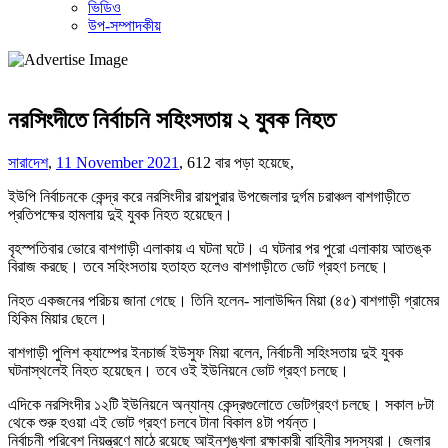
ভিডিও
উপ-সম্পাদকীয়
নরসিংদীতে নির্বাচনি সহিংসতায় ২ যুবক নিহত
সারাদেশ
,
11 November 2021
,
612 বার পড়া হয়েছে,
ইউপি নির্বাচনকে কেন্দ্র করে নরসিংদীর রায়পুরার উপজেলার দুর্গম চরাঞ্চল বাশগাড়ীতে
প্রতিপক্ষের হামলায় দুই যুবক নিহত হয়েছেন।
বৃহস্পতিবার ভোরে বাশগাড়ী এলাকায় এ ঘটনা ঘটে। এ ঘটনার পর পুরো এলাকায় আতঙ্ক
বিরাজ করছে। তবে সহিংসতায় হতাহত হলেও বাশগাড়ীতে ভোট গ্রহণ চলছে।
নিহত একজনের পরিচয় জানা গেছে। তিনি হলেন- সালাউদ্দিন মিয়া (৪৫) বাশগাড়ী গ্রামের
হিকিম মিয়ার ছেলে।
বাশগাড়ী পুলিশ ক্যাম্পের ইনচার্জ ইউসুফ মিয়া বলেন, নির্বাচনী সহিংসতায় দুই যুবক
ঘটনাস্থলেই নিহত হয়েছেন। তবে ওই ইউনিয়নে ভোট গ্রহণ চলছে।
এদিকে নরসিংদীর ১২টি ইউনিয়নে অন্যান্য কেন্দ্রগুলোতে ভোটগ্রহণ চলছে। সকাল ৮টা
থেকে শুরু হওয়া এই ভোট গ্রহণ চলবে টানা বিকাল ৪টা পর্যন্ত।
নির্বাচনী পরিবেশ নিয়ন্ত্রণে মাঠে রয়েছে আইনশৃঙ্খলা রক্ষাকারী বাহিনীর সদস্যরা। জেলার