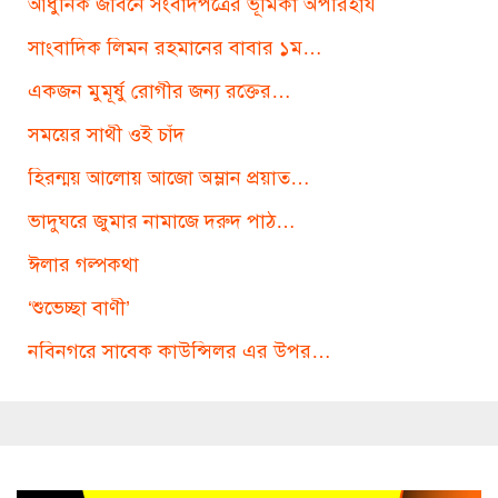
আধুনিক জীবনে সংবাদপত্রের ভূমিকা অপরিহার্য
সাংবাদিক লিমন রহমানের বাবার ১ম…
একজন মুমূর্ষু রোগীর জন্য রক্তের…
সময়ের সাথী ওই চাঁদ
হিরন্ময় আলোয় আজো অম্লান প্রয়াত…
ভাদুঘরে জুমার নামাজে দরুদ পাঠ…
ঈলার গল্পকথা
‘শুভেচ্ছা বাণী’
নবিনগরে সাবেক কাউন্সিলর এর উপর…