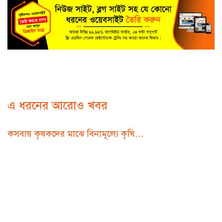
এ ধরনের আরোও খবর
কসবায় কৃষকদের মাঝে বিনামূল্যে কৃষি…