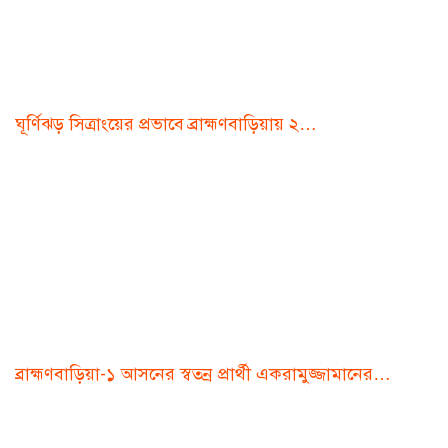
ঘূর্ণিঝড় সিত্রাংয়ের প্রভাবে ব্রাহ্মণবাড়িয়ায় ২…
ব্রাহ্মণবাড়িয়া-১ আসনের স্বতন্র প্রার্থী একরামুজ্জামানের…