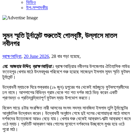
ভিডিও
উপ-সম্পাদকীয়
সুমন স্মৃতি টুর্নামেন্ট শুরুতেই গোলবৃষ্টি, উল্লাসে মাতল
নবীনগর
ব্রাহ্মণবাড়িয়া
,
20 June 2026
,
28 বার পড়া হয়েছে,
মো. আজহার উদ্দিন, ব্রাহ্মণবাড়িয়া :
ব্রাহ্মণবাড়িয়ার নবীনগর উপজেলার ঐতিহাসিক লাউর
ফতেহপুর খেলার মাঠে উৎসবমুখর পরিবেশে শুরু হয়েছে সাজেদুল ইসলাম সুমন স্মৃতি ফুটবল
টুর্নামেন্ট।
উদ্বোধনী ম্যাচকে ঘিরে শুক্রবার (১৯ জুন) দুপুরের পর থেকেই মাঠজুড়ে ফুটবলপ্রেমীদের
ঢল নামে। আশপাশের বিভিন্ন গ্রাম থেকে শত শত দর্শক মাঠে ভিড় করেন একটি
প্রাণবন্ত ও প্রতিদ্বন্দ্বিতাপূর্ণ ফুটবল ম্যাচ উপভোগ করতে।
বিকেল সাড়ে ৪টায় সংরক্ষিত নারী আসনের সংসদ সদস্য সানজিদা ইসলাম তুলি টুর্নামেন্টের
আনুষ্ঠানিক উদ্বোধন করেন। উদ্বোধনী অনুষ্ঠান শেষে দুই দলের খেলোয়াড়রা মাঠে নামলে
দর্শকদের উত্তেজনা আরও বেড়ে যায়। খেলার শুরু থেকেই আক্রমণ-পাল্টা আক্রমণে জমে
ওঠে ম্যাচ। প্রতিটি আক্রমণ আর গোলের সুযোগে দর্শকদের উচ্ছ্বাসে মুখর হয়ে ওঠে
পুরো মাঠ।