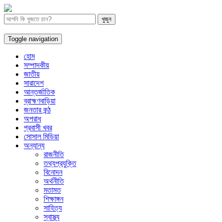
Toggle navigation
হোম
সম্পাদকীয়
জাতীয়
সারাদেশ
আন্তর্জাতিক
ব্রাহ্মণবাড়িয়া
জনতার কন্ঠ
অপরাধ
প্রবাসী খবর
সোসাল মিডিয়া
অন্যান্য
রাজনীতি
তথ্যপ্রযুক্তি
বিনোদন
অর্থনীতি
মতামত
শিক্ষাঙ্গন
সাহিত্য
স্বাস্থ্য