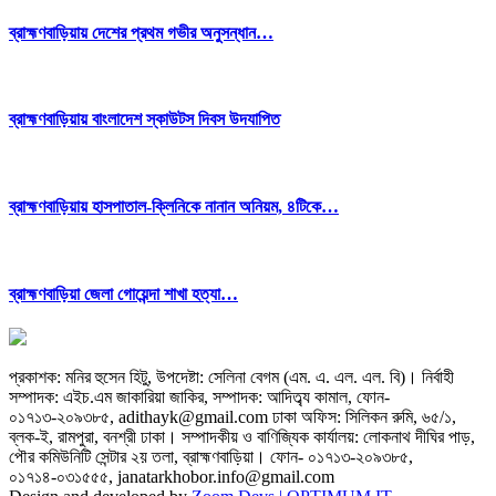
ব্রাহ্মণবাড়িয়ায় দেশের প্রথম গভীর অনুসন্ধান…
ব্রাহ্মণবাড়িয়ায় বাংলাদেশ স্কাউটস দিবস উদযাপিত
ব্রাহ্মণবাড়িয়ায় হাসপাতাল-ক্লিনিকে নানান অনিয়ম, ৪টিকে…
ব্রাহ্মণবাড়িয়া জেলা গোয়েন্দা শাখা হত্যা…
প্রকাশক: মনির হুসেন হিটু,
উপদেষ্টা: সেলিনা বেগম (এম. এ. এল. এল. বি)
।
নির্বাহী
সম্পাদক: এইচ.এম জাকারিয়া জাকির,
সম্পাদক: আদিত্ব্য কামাল,
ফোন-
০১৭১৩-২০৯৩৮৫, adithayk@gmail.com
ঢাকা অফিস: সিলিকন রুমি, ৬৫/১,
ব্লক-ই, রামপুরা, বনশ্রী ঢাকা। সম্পাদকীয় ও বাণিজ্যিক কার্যালয়: লোকনাথ দীঘির পাড়,
পৌর কমিউনিটি সেন্টার ২য় তলা, ব্রাহ্মণবাড়িয়া।
ফোন- ০১৭১৩-২০৯৩৮৫,
০১৭১৪-০৩১৫৫৫, janatarkhobor.info@gmail.com