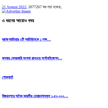
21 August 2022
,
2077267 বার পড়া হয়েছে,
এ ধরনের আরোও খবর
ব্রাহ্মণবাড়িয়ার ২টি প্রতিষ্ঠানকে ১ লক্ষ…
কসবায় বেসরকারি সংস্থা রানওয়ে অর্গানাইজেশন…
শোকবার্তা
বিজয়নগরে অবৈধ ভারতীয় চোরাচালানকৃত ১,৫০,০০০…