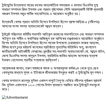
টুর্নামেন্টের উদ্যোক্তা মায়ের ডাকের আন্তর্জাতিক সমন্বয়ক ও কানাডা বিএনপির যুগ্ম
সাধারণ সম্পাদক রিমন ইসলাম এবং প্রধান পৃষ্ঠপোষক সৌদি আরবপ্রবাসী বিশিষ্ট ব্যবসায়ী
নজরুল ইসলাম নজুর সার্বিক সহযোগিতায় এ আয়োজন অনুষ্ঠিত হয়।
উদ্বোধনী খেলায় প্রধান অতিথি হিসেবে উপস্থিত ছিলেন ব্রাহ্মণবাড়িয়া-৫ (নবীনগর)
আসনের সংসদ সদস্য অ্যাডভোকেট আব্দুল মান্নান।
টুর্নামেন্ট পরিচালনা কমিটির সভাপতি আতিকুল রহমানের সভাপতিত্বে এবং সাধারণ সম্পাদক
সাইফুল হক শামীম ও ক্যাশিয়ার আজিজুল হক আশিকের তত্ত্বাবধানে আয়োজিত অনুষ্ঠানে
বিশেষ অতিথি হিসেবে উপস্থিত ছিলেন সাবেক উপজেলা চেয়ারম্যান ফারুক আহমেদ,
বিটঘর মহেশ চন্দ্র ভট্টাচার্য কলেজের প্রতিষ্ঠাতা মুনতাসির মহিউদ্দিন অপু, বাংলাদেশ
জাতীয়তাবাদী আইনজীবী ফোরামের কেন্দ্রীয় সহ-সভাপতি অ্যাডভোকেট মো. আব্দুল মতিন,
জেলা বিএনপির সদস্য মাসুদুল ইসলাম, ব্যারিস্টার জাকির আহমেদ কলেজের অধ্যক্ষ
ইকবাল হোসেনসহ স্থানীয় গণ্যমান্য ব্যক্তিবর্গ।
আয়োজকরা জানান, তরুণ সমাজকে মাদক ও অপরাধমূলক কর্মকাণ্ড থেকে দূরে রেখে
খেলাধুলার মাধ্যমে সুস্থ ও ইতিবাচক জীবনধারায় উদ্বুদ্ধ করাই এ টুর্নামেন্টের মূল লক্ষ্য।
খেলার ফলাফলে রতনপুর ফুটবল একাদশ দাপুটে নৈপুণ্য দেখিয়ে নবীনগর পূর্বাঞ্চল ব্রাদার্স
কিং ফুটবল একাদশকে ১২-০ গোলের বিশাল ব্যবধানে পরাজিত করে টুর্নামেন্টে শুভসূচনা
করে।