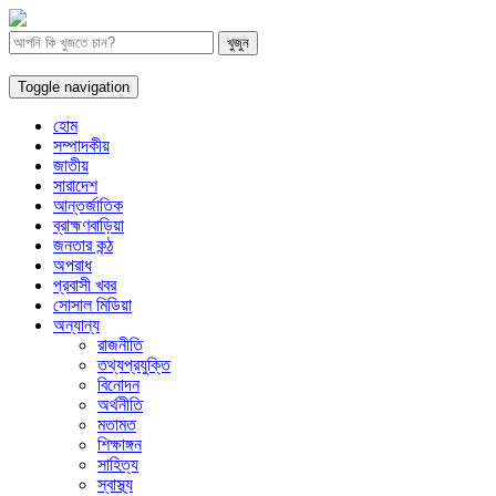
Toggle navigation
হোম
সম্পাদকীয়
জাতীয়
সারাদেশ
আন্তর্জাতিক
ব্রাহ্মণবাড়িয়া
জনতার কন্ঠ
অপরাধ
প্রবাসী খবর
সোসাল মিডিয়া
অন্যান্য
রাজনীতি
তথ্যপ্রযুক্তি
বিনোদন
অর্থনীতি
মতামত
শিক্ষাঙ্গন
সাহিত্য
স্বাস্থ্য