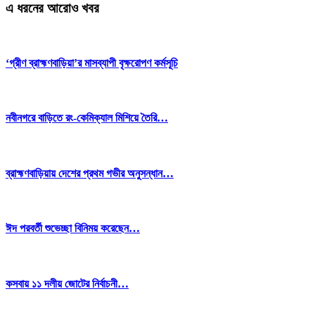
এ ধরনের আরোও খবর
‘গ্রীণ ব্রাহ্মণবাড়িয়া’র মাসব্যাপী বৃক্ষরোপণ কর্মসূচি
নবীনগরে বাড়িতে রং-কেমিক্যাল মিশিয়ে তৈরি…
ব্রাহ্মণবাড়িয়ায় দেশের প্রথম গভীর অনুসন্ধান…
ঈদ পরবর্তী শুভেচ্ছা বিনিময় করেছেন…
কসবায় ১১ দলীয় জোটের নির্বাচনী…