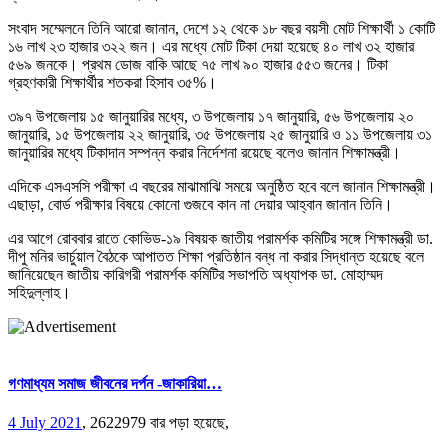
সংবাদ সম্মেলনে তিনি আরো জানান, দেশে ১২ থেকে ১৮ বছর বয়সী মোট শিক্ষার্থী ১ কোটি
১৬ লাখ ২৩ হাজার ৩২২ জন। এর মধ্যে মোট টিকা দেয়া হয়েছে ৪০ লাখ ৩২ হাজার
৫৬৯ জনকে। প্রথম ডোজ বাকি আছে ৭৫ লাখ ৯০ হাজার ৫৫৩ জনের। টিকা
গ্রহণকারী শিক্ষার্থীর শতকরা হিসাব ৩৫%।
৩৯৭ উপজেলায় ১৫ জানুয়ারির মধ্যে, ৩ উপজেলায় ১৭ জানুয়ারি, ৫৬ উপজেলায় ২০
জানুয়ারি, ১৫ উপজেলায় ২২ জানুয়ারি, ৩৫ উপজেলায় ২৫ জানুয়ারি ও ১১ উপজেলায় ৩১
জানুয়ারির মধ্যে টিকাদান সম্পন্ন করার নির্দেশনা রয়েছে বলেও জানান শিক্ষামন্ত্রী।
এদিকে এসএসসি পরীক্ষা এ বছরের মাঝামাঝি সময়ে অনুষ্ঠিত হবে বলে জানান শিক্ষামন্ত্রী।
এছাড়া, বোর্ড পরীক্ষার বিষয়ে কোনো গুজবে কান না দেয়ার আহ্বান জানান তিনি।
এর আগে রোববার রাতে কোভিড-১৯ বিষয়ক জাতীয় পরামর্শক কমিটির সঙ্গে শিক্ষামন্ত্রী ডা.
দীপু মনির ভার্চুয়াল বৈঠকে আপাতত শিক্ষা প্রতিষ্ঠান বন্ধ না করার সিদ্ধান্ত হয়েছে বলে
জানিয়েছেন জাতীয় কারিগরী পরামর্শক কমিটির সভাপতি অধ্যাপক ডা. মোহাম্মদ
সহিদুল্লাহ।
গণমাধ্যম সমাজ জীবনের দর্পন -জাকারিয়া…
4 July 2021
,
2622979 বার পড়া হয়েছে,