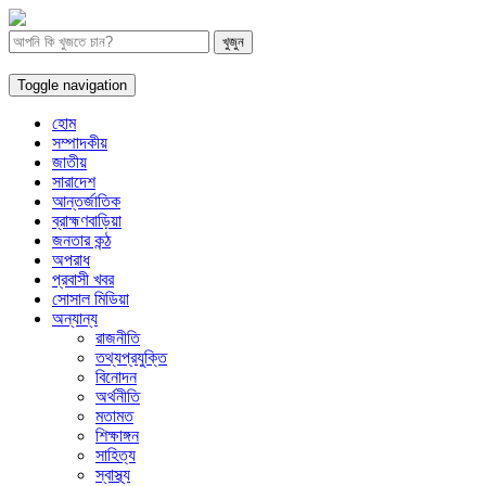
Toggle navigation
হোম
সম্পাদকীয়
জাতীয়
সারাদেশ
আন্তর্জাতিক
ব্রাহ্মণবাড়িয়া
জনতার কন্ঠ
অপরাধ
প্রবাসী খবর
সোসাল মিডিয়া
অন্যান্য
রাজনীতি
তথ্যপ্রযুক্তি
বিনোদন
অর্থনীতি
মতামত
শিক্ষাঙ্গন
সাহিত্য
স্বাস্থ্য