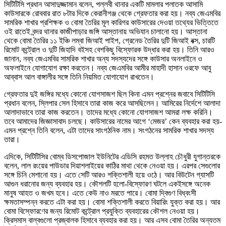
সিটিটিসি প্রধান আসাদুজ্জামান বলেন, পল্লবী থানার একটি মামলার পলাতক আসামি
কাউসারকে রোববার রাত ৮টার দিকে কেরানীগঞ্জ থেকে গ্রেফতার করা হয়। নব্য জেএমবির
সামরিক শাখার প্রশিক্ষক ও বোমা তৈরির মূল কারিগর কাউসারের দেওয়া তথ্যের ভিত্তিতে
ওই রাতেই বন্দর থানার কাজীপাড়ার জঙ্গি আস্তানায় অভিযান চালানো হয়। আস্তানা
থেকে বোমা তৈরির ১১ ইঞ্চি লম্বা জিআই পাইপ, গ্রেনেড তৈরির দুটি জিআই বক্স, চারটি
রিমোট কন্ট্রোল ও দুটি জিহাদি বইসহ বেশকিছু বিস্ফোরক উদ্ধার করা হয়। তিনি আরও
জানান, নব্য জেএমবির সামরিক শাখার অন্য সদস্যদের সঙ্গে কাউসার অনলাইনে ও
অফলাইনে যোগাযোগ রক্ষা করতেন। নব্য জেএমবির আমীর মাহাদী হাসান ওরফে আবু
আব্বাস আল বাঙ্গালীর সঙ্গে তিনি নিয়মিত যোগাযোগ রাখতেন।
গ্রেফতার দুই জঙ্গির মধ্যে কোনো যোগসাজশ ছিল কিনা এমন প্রশ্নের জবাবে সিটিটিসি
প্রধান বলেন, স্লিপার সেল হিসাবে তারা কাজ করে আসছিলেন। আমিরের নির্দেশে আলাদা
আলাদাভাবে তারা কাজ করতেন। তাদের মধ্যে কোনো যোগসাজশ আমরা লক্ষ করিনি।
তবে আমাদের জিজ্ঞাসাবাদ চলছে। কাউসারের নামের আগে ‘মেজর’ কেন ব্যবহার করা হয়-
এমন প্রশ্নে তিনি বলেন, এটা তাদের সাংগঠনিক নাম। সংগঠনের সামরিক শাখার সদস্য
তারা।
এদিকে, সিটিটিসির বোম্ব ডিসপোজাল ইউনিটের এডিসি রহমত উল্লাহ চৌধুরী যুগান্তরকে
বলেন, লাল রংয়ের পাউডার দিয়াশলাইয়ের কাঠির মাথা থেকে নেওয়া হয়। এরপর সেগুলোর
সঙ্গে চিনি মেশানো হয়। এতে সেটি আরও শক্তিশালী হয়ে ওঠে। আর বিউটেন গ্যাসটি
আগুন ধরানোর জন্য ব্যবহার হয়। কৌশলটি হলো-বিস্ফোরণ ঘটলে একইসঙ্গে অনেক
মানুষ আহত ও জখম হবে। এতে কেউ নাও মরতে পারে। বোমা দ্বিগুণ বিধ্বংসী
ক্ষমতাসম্পন্ন করতে এটা করা হয়। বোমা শক্তিশালী করতে বিয়ারিং যুক্ত করা হয়। আর
বোমা বিস্ফোরণের জন্য রিমোট কন্ট্রোল প্রযুক্তি ব্যবহারের কৌশল নেওয়া হয়।
ক্রিসমাস বাল্বগুলো প্রজ্বালক হিসাবে ব্যবহার করা হয়। আর এসব বোমা তৈরির অন্যতম