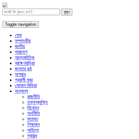
Toggle navigation
হোম
সম্পাদকীয়
জাতীয়
সারাদেশ
আন্তর্জাতিক
ব্রাহ্মণবাড়িয়া
জনতার কন্ঠ
অপরাধ
প্রবাসী খবর
সোসাল মিডিয়া
অন্যান্য
রাজনীতি
তথ্যপ্রযুক্তি
বিনোদন
অর্থনীতি
মতামত
শিক্ষাঙ্গন
সাহিত্য
স্বাস্থ্য