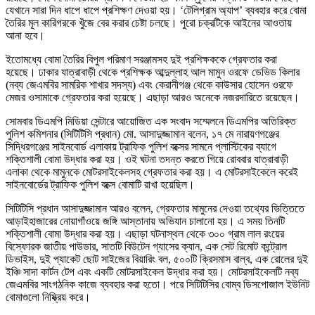
যেখানে সারা দিন ধাপে ধাপে প্রশিক্ষণ দেওয়া হয়। ‘টেলিগ্রাম অ্যাপ’ ব্যবহার করে বোমা
তৈরির মূল কারিগরকে খুঁজে বের করার চেষ্টা চলছে। পুরো চক্রটিকে আইনের আওতায়
আনা হবে।
ইতোমধ্যে বোমা তৈরির বিপুল পরিমাণ সরঞ্জামসহ দুই প্রশিক্ষককে গ্রেফতার করা
হয়েছে। ঢাকার যাত্রাবাড়ী থেকে প্রশিক্ষক আব্দুল্লাহ আল মামুন ওরফে ডেভিড কিলার
(নব্য জেএমবির সামরিক শাখার সদস্য) এবং কেরানীগঞ্জ থেকে কাউসার হোসেন ওরফে
মেজর ওসামাকে গ্রেফতার করা হয়েছে। এছাড়া আরও অনেকে নজরদারিতে রয়েছেন।
সোমবার ডিএমপি মিডিয়া সেন্টারে আয়োজিত এক সংবাদ সম্মেলনে ডিএমপির অতিরিক্ত
পুলিশ কমিশনার (সিটিটিসি প্রধান) মো. আসাদুজ্জামান বলেন, ১৭ মে নারায়ণগঞ্জের
সিদ্ধিরগঞ্জের সাইনবোর্ড এলাকায় ট্রাফিক পুলিশ বক্সের সামনে প্লাস্টিকের ব্যাগে
শক্তিশালী বোমা উদ্ধার করা হয়। ওই ঘটনা তদন্ত করতে গিয়ে রোববার যাত্রাবাড়ী
এলাকা থেকে মামুনকে মোটরসাইকেলসহ গ্রেফতার করা হয়। এ মোটরসাইকেলে করেই
সাইনবোর্ডের ট্রাফিক পুলিশ বক্সে বোমাটি রাখা হয়েছিল।
সিটিটিসি প্রধান আসাদুজ্জামান আরও বলেন, গ্রেফতার মামুনের দেওয়া তথ্যের ভিত্তিতে
আড়াইহাজারের নোয়াগাঁওয়ে জঙ্গি আস্তানায় অভিযান চালানো হয়। এ সময় তিনটি
শক্তিশালী বোমা উদ্ধার করা হয়। এছাড়া ঘটনাস্থল থেকে ৩০০ গ্রাম লাল রংয়ের
বিস্ফোরক জাতীয় পাউডার, সাতটি বিউটেন গ্যাসের ক্যান, এক সেট রিমোট কন্ট্রোল
ডিভাইস, দুই প্যাকেট ছোট সাইজের বিয়ারিং বল, ৫০০টি ক্রিসমাস বাল্ব, এক রোলের দুই
ইঞ্চি সাদা কার্টন টেপ এবং একটি মোটরসাইকেল উদ্ধার করা হয়। মোটরসাইকেলটি নব্য
জেএমবির সাংগঠনিক কাজে ব্যবহার করা হতো। পরে সিটিটিসির বোম্ব ডিসপোজাল ইউনিট
বোমাগুলো নিষ্ক্রিয় করে।