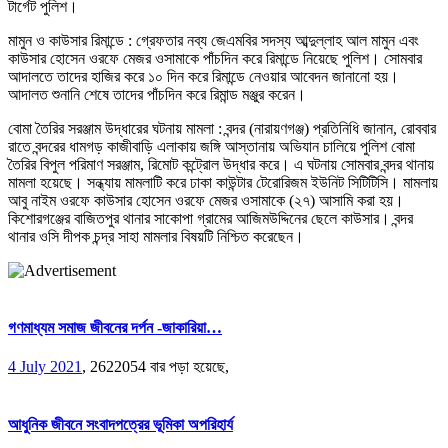
টার্গেট পুলিশ।
মামুন ও কাউসার রিমান্ডে : গ্রেফতার নব্য জেএমবির সদস্য আব্দুল্লাহ আল মামুন এবং
কাউসার হোসেন ওরফে মেজর ওসামাকে পাঁচদিন করে রিমান্ডে নিয়েছে পুলিশ। সোমবার
আদালতে তাদের হাজির করে ১০ দিন করে রিমান্ডে নেওয়ার আবেদন জানানো হয়।
আদালত শুনানি শেষে তাদের পাঁচদিন করে রিমান্ড মঞ্জুর করেন।
বোমা তৈরির সরঞ্জাম উদ্ধারের ঘটনায় মামলা : বন্দর (নারায়ণগঞ্জ) প্রতিনিধি জানান, রোববার
রাতে বন্দরের ধামগড় কাজীবাড়ি এলাকায় জঙ্গি আস্তানায় অভিযান চালিয়ে পুলিশ বোমা
তৈরির বিপুল পরিমাণ সরঞ্জাম, রিমোট কন্ট্রোল উদ্ধার করে। এ ঘটনায় সোমবার বন্দর থানায়
মামলা হয়েছে। সন্ধ্যায় মামলাটি করে ঢাকা কাউন্টার টেরোরিজম ইউনিট সিটিটিসি। মামলায়
আবু নাইম ওরফে কাউসার হোসেন ওরফে মেজর ওসামাকে (২৭) আসামি করা হয়।
কিশোরগঞ্জের বাজিতপুর থানার সাকোপা গ্রামের আজিমউদ্দিনের ছেলে কাউসার। বন্দর
থানার ওসি দীপক চন্দ্র সাহা মামলার বিষয়টি নিশ্চিত করেছেন।
গণমাধ্যম সমাজ জীবনের দর্পন -জাকারিয়া…
4 July 2021
,
2622054 বার পড়া হয়েছে,
আধুনিক জীবনে সংবাদপত্রের ভূমিকা অপরিহার্য