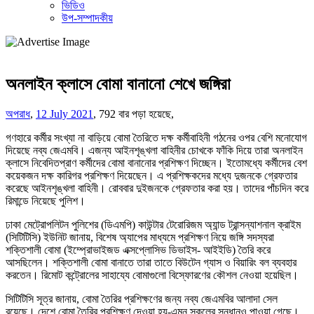
ভিডিও
উপ-সম্পাদকীয়
অনলাইন ক্লাসে বোমা বানানো শেখে জঙ্গিরা
অপরাধ
,
12 July 2021
,
792 বার পড়া হয়েছে,
গণহারে কর্মীর সংখ্যা না বাড়িয়ে বোমা তৈরিতে দক্ষ কর্মীবাহিনী গঠনের ওপর বেশি মনোযোগ
দিয়েছে নব্য জেএমবি। এজন্য আইনশৃঙ্খলা বাহিনীর চোখকে ফাঁকি দিয়ে তারা অনলাইন
ক্লাসে নিবেদিতপ্রাণ কর্মীদের বোমা বানানোর প্রশিক্ষণ দিচ্ছেন। ইতোমধ্যে কর্মীদের বেশ
কয়েকজন দক্ষ কারিগর প্রশিক্ষণ দিয়েছেন। এ প্রশিক্ষকদের মধ্যে দুজনকে গ্রেফতার
করেছে আইনশৃঙ্খলা বাহিনী। রোববার দুইজনকে গ্রেফতার করা হয়। তাদের পাঁচদিন করে
রিমান্ডে নিয়েছে পুলিশ।
ঢাকা মেট্রোপলিটন পুলিশের (ডিএমপি) কাউন্টার টেরোরিজম অ্যান্ড ট্রান্সন্যাশনাল ক্রাইম
(সিটিটিসি) ইউনিট জানায়, বিশেষ অ্যাপের মাধ্যমে প্রশিক্ষণ নিয়ে জঙ্গি সদস্যরা
শক্তিশালী বোমা (ইম্প্রোভাইজড এক্সপ্লোসিভ ডিভাইস- আইইডি) তৈরি করে
আসছিলেন। শক্তিশালী বোমা বানাতে তারা তাতে বিউটেন গ্যাস ও বিয়ারিং বল ব্যবহার
করতেন। রিমোট কন্ট্রোলের সাহায্যে বোমাগুলো বিস্ফোরণের কৌশল নেওয়া হয়েছিল।
সিটিটিসি সূত্র জানায়, বোমা তৈরির প্রশিক্ষণের জন্য নব্য জেএমবির আলাদা সেল
রয়েছে। দেশে বোমা তৈরির প্রশিক্ষণ দেওয়া হয়-এমন স্কুলের সন্ধানও পাওয়া গেছে।