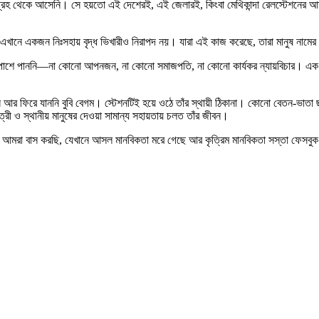
নো গ্রহ থেকে আসেনি। সে হয়তো এই দেশেরই, এই জেলারই, কিংবা মেথিকান্দা রেলস্টেশনের
খানে একজন নিঃসহায় বৃদ্ধ ভিখারীও নিরাপদ নয়। যারা এই কাজ করেছে, তারা মানুষ নামের ক
 পাশে পাননি—না কোনো আপনজন, না কোনো সমাজপতি, না কোনো কার্যকর ন্যায়বিচার। এক বুক অ
ে আর ফিরে যাননি বুবি বেগম। স্টেশনটিই হয়ে ওঠে তাঁর স্থায়ী ঠিকানা। কোনো বেতন-ভাতা ছাড়া
াত্রী ও স্থানীয় মানুষের দেওয়া সামান্য সহায়তায় চলত তাঁর জীবন।
রা বাস করছি, যেখানে আসল মানবিকতা মরে গেছে আর কৃত্রিম মানবিকতা সস্তা ফেসবুক পোস