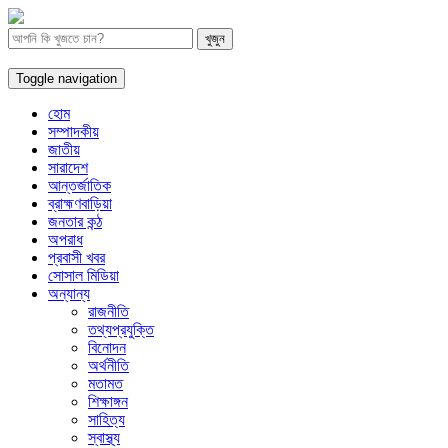
Toggle navigation
হোম
সম্পাদকীয়
জাতীয়
সারাদেশ
আন্তর্জাতিক
ব্রাহ্মণবাড়িয়া
জনতার কন্ঠ
অপরাধ
প্রবাসী খবর
সোসাল মিডিয়া
অন্যান্য
রাজনীতি
তথ্যপ্রযুক্তি
বিনোদন
অর্থনীতি
মতামত
শিক্ষাঙ্গন
সাহিত্য
স্বাস্থ্য