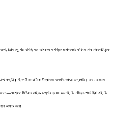
হলো, তিনি শুধু মারা যাননি; বরং আমাদের সামগ্রিক মানবিকতার কফিনে শেষ পেরেকটি ঠুকে
্যোগ চোখে পড়েনি। ছিনতাই হওয়া টাকা উদ্ধারেও মেলেনি কোনো অগ্রগতি। অথচ একদল
শ্ন জাগে—সোশ্যাল মিডিয়ায় লাইক-কমেন্টের ব্যবসা করলেই কি দায়িত্ব শেষ? ছিঃ! এই কি
মভাবে আঘাত করে!