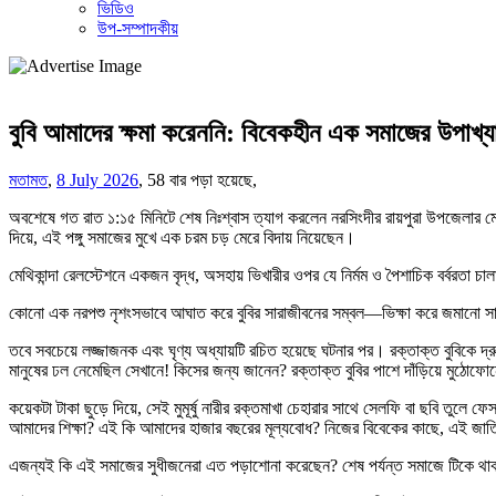
ভিডিও
উপ-সম্পাদকীয়
বুবি আমাদের ক্ষমা করেননি: বিবেকহীন এক সমাজের উপাখ্য
মতামত
,
8 July 2026
,
58 বার পড়া হয়েছে,
অবশেষে গত রাত ১:১৫ মিনিটে শেষ নিঃশ্বাস ত্যাগ করলেন নরসিংদীর রায়পুরা উপজেলার মেথ
দিয়ে, এই পঙ্গু সমাজের মুখে এক চরম চড় মেরে বিদায় নিয়েছেন।
​মেথিকান্দা রেলস্টেশনে একজন বৃদ্ধ, অসহায় ভিখারীর ওপর যে নির্মম ও পৈশাচিক বর্বরতা
​কোনো এক নরপশু নৃশংসভাবে আঘাত করে বুবির সারাজীবনের সম্বল—ভিক্ষা করে জমানো স
​তবে সবচেয়ে লজ্জাজনক এবং ঘৃণ্য অধ্যায়টি রচিত হয়েছে ঘটনার পর। রক্তাক্ত বুবিক
মানুষের ঢল নেমেছিল সেখানে! কিসের জন্য জানেন? রক্তাক্ত বুবির পাশে দাঁড়িয়ে মুঠোফো
​কয়েকটা টাকা ছুড়ে দিয়ে, সেই মুমূর্ষু নারীর রক্তমাখা চেহারার সাথে সেলফি বা ছবি তু
আমাদের শিক্ষা? এই কি আমাদের হাজার বছরের মূল্যবোধ? নিজের বিবেকের কাছে, এই জ
​এজন্যই কি এই সমাজের সুধীজনেরা এত পড়াশোনা করেছেন? শেষ পর্যন্ত সমাজে টিকে থাকা