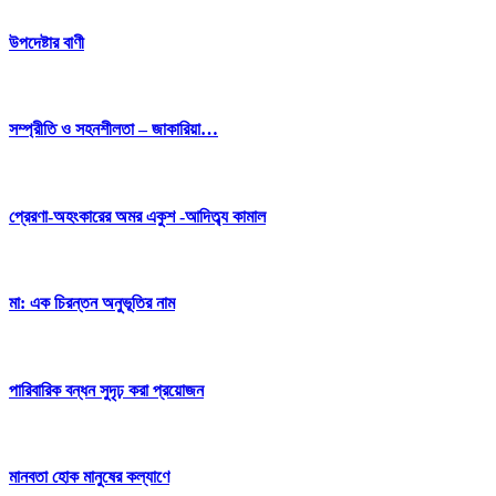
উপদেষ্টার বাণী
সম্প্রীতি ও সহনশীলতা – জাকারিয়া…
প্রেরণা-অহংকারের অমর একুশ -আদিত্ব্য কামাল
মা: এক চিরন্তন অনুভূতির নাম
পারিবারিক বন্ধন সুদৃঢ় করা প্রয়োজন
মানবতা হোক মানুষের কল্যাণে