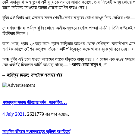
​যেই অমানুষ বা অমানুষেরা এই বৃদ্ধাকে এভাবে আঘাত করেছে, তারা নিশ্চয়ই অন্য কো
তাকে আইনের আওতায় আনার কোনো তাগিদ কারও নেই।
বুবির এই বিদায় এই এলাকার সকল শ্রেণী-পেশার মানুষের চোখে আঙুল দিয়ে দেখিয়ে গেল—এ
​শেষ খবর পাওয়া পর্যন্ত বুবির কোনো আত্মীয়-স্বজনের খোঁজ পাওয়া যায়নি। তিনি কাউকেই
চিরবিদায় নিলেন।
জানা গেছে, প্রায় ২৫ বছর আগে ব্রাহ্মণবাড়িয়ার আশুগঞ্জ থেকে মেথিকান্দা রেলস্টেশনে এস
মানবিক কারণে স্টেশন কর্তৃপক্ষ তাঁকে একটি পরিত্যক্ত কক্ষে থাকার ব্যবস্থা করে দেয়। য
​আজ বুবির এই চলে যাওয়া আমাদের থমকে দাঁড়াতে বাধ্য করে। এ কেমন এক ভণ্ড সমাজে আম
যেন একটাই চিরন্তন আর্তি আওড়ে যাচ্ছে— ​
“আবার তোরা মানুষ হ।”
–
আদিত্য কামাল, সম্পাদক জনতার খবর
গণমাধ্যম সমাজ জীবনের দর্পন -জাকারিয়া…
4 July 2021
,
2621779 বার পড়া হয়েছে,
আধুনিক জীবনে সংবাদপত্রের ভূমিকা অপরিহার্য