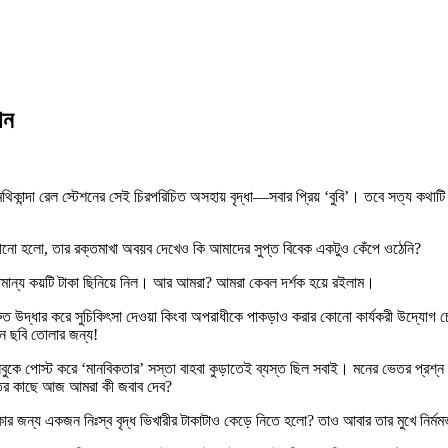
ান
িকান্দা রেল স্টেশনের সেই চিরপরিচিত অসহায় বৃদ্ধা—সবার প্রিয় ‘বুবি’। তবে সত্য কথাটি 
 চালানো হলো, তার রক্তমাখা অবয়ব দেখেও কি আমাদের সুপ্ত বিবেক একটুও কেঁপে ওঠেনি?
ামান্য কয়টি টাকা ছিনিয়ে নিল। আর আমরা? আমরা কেবল দর্শক হয়ে রইলাম।
ে দ্রুত উদ্ধার করে সুচিকিৎসা দেওয়া কিংবা অপরাধীকে পাকড়াও করার কোনো কার্যকরী উদ
নে ছবি তোলার জন্য!
লে ফেসবুকে পোস্ট করে ‘মানবিকতার’ সস্তা বাহবা কুড়াতেই ব্যস্ত ছিল সবাই। মনের ভেতর প্র
াতির কাছে আজ আমরা কী জবাব দেব?
র জন্য একজন নিঃস্ব বৃদ্ধ ভিখারীর টাকাটাও কেড়ে নিতে হলো? তাও আবার তার মুখে নির্ম