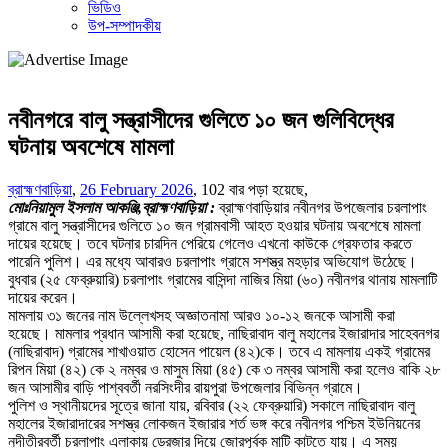
ভিডিও
উপ-সম্পাদকীয়
নবীনগরে বালু সন্ত্রাসীদের গুলিতে ১০ জন গুলিবিদ্ধের
ঘটনায় অবশেষে মামলা
ব্রাহ্মণবাড়িয়া
,
26 February 2026
,
102 বার পড়া হয়েছে,
মোঃনিয়ামুল ইসলাম আকঞ্জি,ব্রাহ্মণবাড়িয়া :
ব্রাহ্মণবাড়িয়ার নবীনগর উপজেলার চরলাপাং
গ্রামে বালু সন্ত্রাসীদের গুলিতে ১০ জন গ্রামবাসী আহত হওয়ার ঘটনায় অবশেষে মামলা
দায়ের হয়েছে। তবে ঘটনার চারদিন পেরিয়ে গেলেও এখনো কাউকে গ্রেফতার করতে
পারেনি পুলিশ। এর মধ্যে আবারও চরলাপাং গ্রামে সশস্ত্র মহড়ার অভিযোগ উঠেছে।
বুধবার (২৫ ফেব্রুয়ারি) চরলাপাং গ্রামের বাসিন্দা নাজির মিয়া (৬০) নবীনগর থানায় মামলাটি
দায়ের করেন।
মামলায় ৩১ জনের নাম উল্লেখসহ অজ্ঞাতনামা আরও ১০-১২ জনকে আসামী করা
হয়েছে। মামলার প্রধান আসামী করা হয়েছে, নাছিরাবাদ বালু মহালের ইজারাদার সাহেবনগর
(নাছিরাবাদ) গ্রামের শাখাওয়াত হোসেন পায়েল (৪২)কে। তবে এ মামলায় একই গ্রামের
রিপন মিয়া (৪২) কে ২ নম্বর ও মাসুম মিয়া (৪৫) কে ৩ নম্বর আসামী করা হলেও বাকি ২৮
জন আসামীর বাড়ি পাশ্ববর্তী নরসিংদীর রায়পুরা উপজেলার বিভিন্ন গ্রামে।
পুলিশ ও স্থানীয়দের সূত্রে জানা যায়, রবিবার (২২ ফেব্রুয়ারি) সকালে নাছিরাবাদ বালু
মহালের ইজারাদারের সশস্ত্র লোকজন ইজারার শর্ত ভঙ্গ করে নবীনগর পশ্চিম ইউনিয়নের
নদীতীরবর্তী চরলাপাং এলাকায় ড্রেজার দিয়ে জোরপূর্বক মাটি কাটতে যায়। এ সময়