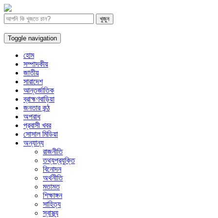
Toggle navigation
হোম
সম্পাদকীয়
জাতীয়
সারাদেশ
আন্তর্জাতিক
ব্রাহ্মণবাড়িয়া
জনতার কন্ঠ
অপরাধ
প্রবাসী খবর
সোসাল মিডিয়া
অন্যান্য
রাজনীতি
তথ্যপ্রযুক্তি
বিনোদন
অর্থনীতি
মতামত
শিক্ষাঙ্গন
সাহিত্য
স্বাস্থ্য