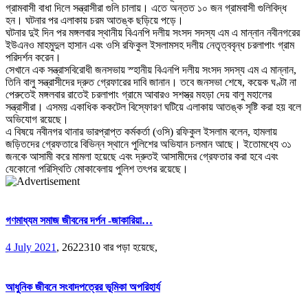
গ্রামবাসী বাধা দিলে সন্ত্রাসীরা গুলি চালায়। এতে অন্তত ১০ জন গ্রামবাসী গুলিবিদ্ধ
হন। ঘটনার পর এলাকায় চরম আতঙ্ক ছড়িয়ে পড়ে।
ঘটনার দুই দিন পর মঙ্গলবার স্থানীয় বিএনপি দলীয় সংসদ সদস্য এম এ মান্নান নবীনগরের
ইউএনও মাহমুদুল হাসান এবং ওসি রফিকুল ইসলামসহ দলীয় নেতৃত্ববৃন্ধ চরলাপাং গ্রাম
পরিদর্শন করেন।
সেখানে এক সন্ত্রাসবিরোধী জনসভায় স্হানীয় বিএনপি দলীয় সংসদ সদস্য এম এ মান্নান,
তিনি বালু সন্ত্রাসীদের দ্রুত গ্রেফারের দাবি জানান। তবে জনসভা শেষে, কয়েক ঘণ্টা না
পেরুতেই মঙ্গলবার রাতেই চরলাপাং গ্রামে আবারও সশস্ত্র মহড়া দেয় বালু মহালের
সন্ত্রাসীরা। এসময় একাধিক ককটেল বিস্ফোরণ ঘটিয়ে এলাকায় আতঙ্ক সৃষ্টি করা হয় বলে
অভিযোগ রয়েছে।
এ বিষয়ে নবীনগর থানার ভারপ্রাপ্ত কর্মকর্তা (ওসি) রফিকুল ইসলাম বলেন, হামলায়
জড়িতদের গ্রেফতারে বিভিন্ন স্থানে পুলিশের অভিযান চলমান আছে। ইতোমধ্যে ৩১
জনকে আসামী করে মামলা হয়েছে এবং দ্রুতই আসামীদের গ্রেফতার করা হবে এবং
যেকোনো পরিস্থিতি মোকাবেলায় পুলিশ তৎপর রয়েছে।
গণমাধ্যম সমাজ জীবনের দর্পন -জাকারিয়া…
4 July 2021
,
2622310 বার পড়া হয়েছে,
আধুনিক জীবনে সংবাদপত্রের ভূমিকা অপরিহার্য