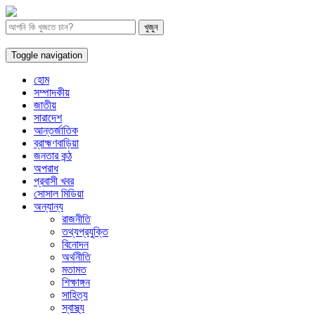
Toggle navigation
হোম
সম্পাদকীয়
জাতীয়
সারাদেশ
আন্তর্জাতিক
ব্রাহ্মণবাড়িয়া
জনতার কন্ঠ
অপরাধ
প্রবাসী খবর
সোসাল মিডিয়া
অন্যান্য
রাজনীতি
তথ্যপ্রযুক্তি
বিনোদন
অর্থনীতি
মতামত
শিক্ষাঙ্গন
সাহিত্য
স্বাস্থ্য