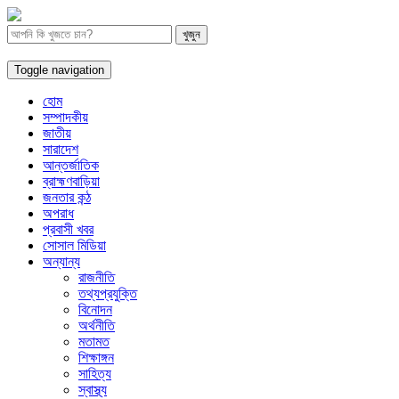
Toggle navigation
হোম
সম্পাদকীয়
জাতীয়
সারাদেশ
আন্তর্জাতিক
ব্রাহ্মণবাড়িয়া
জনতার কন্ঠ
অপরাধ
প্রবাসী খবর
সোসাল মিডিয়া
অন্যান্য
রাজনীতি
তথ্যপ্রযুক্তি
বিনোদন
অর্থনীতি
মতামত
শিক্ষাঙ্গন
সাহিত্য
স্বাস্থ্য